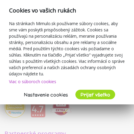
Reklamácia
Cookies vo vašich rukách
Darčekové poukážky
Zľavové kupóny
Na stránkach Mimulo.sk používame súbory cookies, aby
sme vám poskytli prispôsobený zážitok. Cookies sa
Blog
používajú na personalizáciu reklám, meranie používania
O predajcovi
stránky, personalizáciu obsahu a pre reklamy a sociálne
médiá. Pred použitím týchto cookies vás požiadame o
Mimulo.sk
súhlas. Kliknutím na tlačidlo „Prijať všetko“ vyjadrujete svoj
Obchodné podmienky
súhlas s použitím všetkých cookies. Viac informácií o správe
vašich preferencií a našich zásadách ochrany osobných
Ochrana osobných údajov GDPR
údajov nájdete tu.
Kontakty
Viac o súboroch cookies
Spolupracujeme
Hodnotenie zákazníkov
Nastavenie cookies
Prijať všetko
Partnerské programy