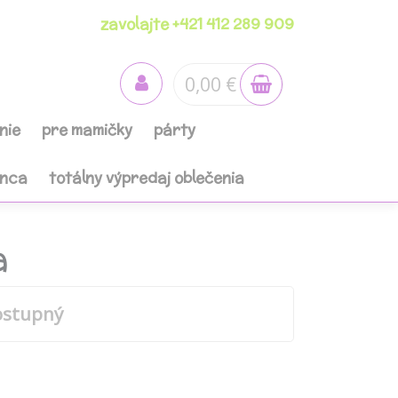
zavolajte +421 412 289 909
0,00 €
nie
pre mamičky
párty
anca
totálny výpredaj oblečenia
a
ostupný