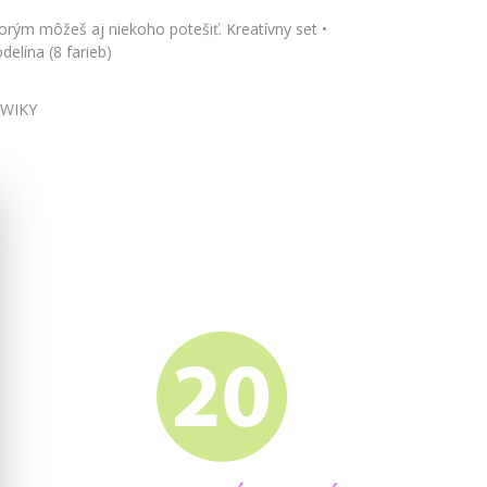
orým môžeš aj niekoho potešiť. Kreatívny set •
elína (8 farieb)
 WIKY