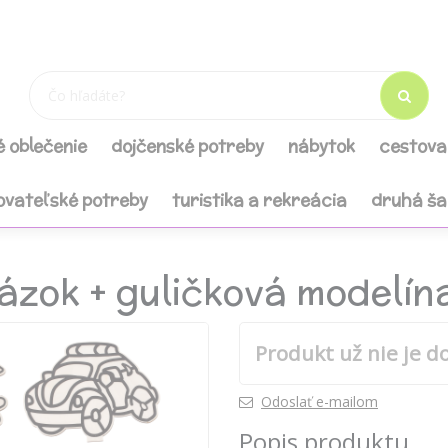
é oblečenie
dojčenské potreby
nábytok
cestova
ovateľské potreby
turistika a rekreácia
druhá š
ázok + guličková modelín
Produkt už nie je d
Odoslať e-mailom
Popis produktu