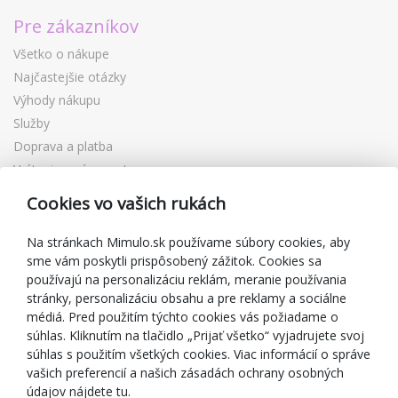
Pre zákazníkov
Všetko o nákupe
Najčastejšie otázky
Výhody nákupu
Služby
Doprava a platba
Vrátenie a výmena tovaru
Reklamácia
Cookies vo vašich rukách
Darčekové poukážky
Zľavové kupóny
Na stránkach Mimulo.sk používame súbory cookies, aby
sme vám poskytli prispôsobený zážitok. Cookies sa
Blog
používajú na personalizáciu reklám, meranie používania
O predajcovi
stránky, personalizáciu obsahu a pre reklamy a sociálne
médiá. Pred použitím týchto cookies vás požiadame o
Mimulo.sk
súhlas. Kliknutím na tlačidlo „Prijať všetko“ vyjadrujete svoj
Obchodné podmienky
súhlas s použitím všetkých cookies. Viac informácií o správe
vašich preferencií a našich zásadách ochrany osobných
Ochrana osobných údajov GDPR
údajov nájdete tu.
Kontakty