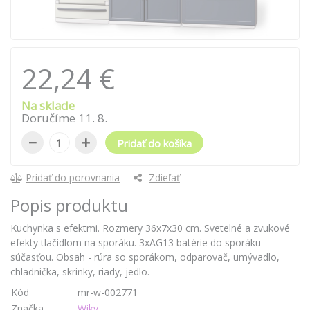
22,24 €
Na sklade
Doručíme
11
.
8
.
−
+
Pridať do košíka
Pridať do porovnania
Zdieľať
Popis produktu
Kuchynka s efektmi. Rozmery 36x7x30 cm. Svetelné a zvukové
efekty tlačidlom na sporáku. 3xAG13 batérie do sporáku
súčasťou. Obsah - rúra so sporákom, odparovač, umývadlo,
chladnička, skrinky, riady, jedlo.
Kód
mr-w-002771
Značka
Wiky