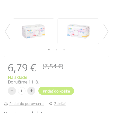
6,79 €
(7,54 €)
Na sklade
Doručíme
11
.
8
.
−
+
Pridať do košíka
Pridať do porovnania
Zdieľať