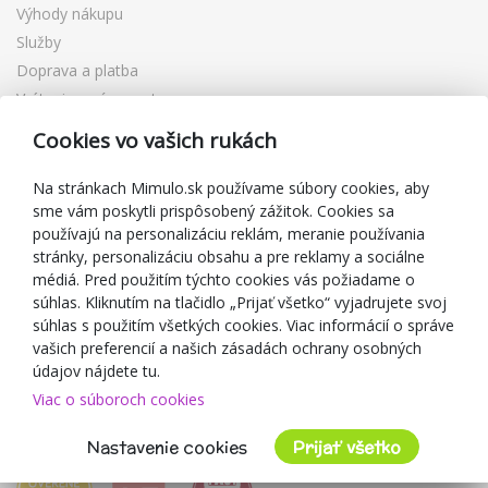
Výhody nákupu
Služby
Doprava a platba
Vrátenie a výmena tovaru
Reklamácia
Cookies vo vašich rukách
Darčekové poukážky
Zľavové kupóny
Na stránkach Mimulo.sk používame súbory cookies, aby
sme vám poskytli prispôsobený zážitok. Cookies sa
Blog
používajú na personalizáciu reklám, meranie používania
O predajcovi
stránky, personalizáciu obsahu a pre reklamy a sociálne
médiá. Pred použitím týchto cookies vás požiadame o
Mimulo.sk
súhlas. Kliknutím na tlačidlo „Prijať všetko“ vyjadrujete svoj
Obchodné podmienky
súhlas s použitím všetkých cookies. Viac informácií o správe
vašich preferencií a našich zásadách ochrany osobných
Ochrana osobných údajov GDPR
údajov nájdete tu.
Kontakty
Viac o súboroch cookies
Spolupracujeme
Hodnotenie zákazníkov
Nastavenie cookies
Prijať všetko