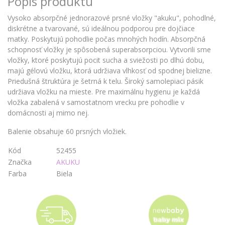
Popis produktu
Vysoko absorpčné jednorazové prsné vložky "akuku", pohodlné,
diskrétne a tvarované, sú ideálnou podporou pre dojčiace
matky. Poskytujú pohodlie počas mnohých hodín. Absorpčná
schopnosť vložky je spôsobená superabsorpciou. Vytvorili sme
vložky, ktoré poskytujú pocit sucha a sviežosti po dlhú dobu,
majú gélovú vložku, ktorá udržiava vlhkosť od spodnej bielizne.
Priedušná štruktúra je šetrná k telu. Široký samolepiaci pásik
udržiava vložku na mieste. Pre maximálnu hygienu je každá
vložka zabalená v samostatnom vrecku pre pohodlie v
domácnosti aj mimo nej.
Balenie obsahuje 60 prsných vložiek.
Kód
52455
Značka
AKUKU
Farba
Biela