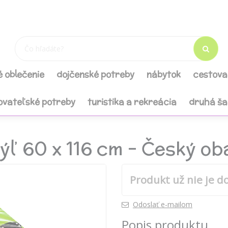
é oblečenie
dojčenské potreby
nábytok
cestova
ovateľské potreby
turistika a rekreácia
druhá š
ýľ 60 x 116 cm - Český ob
Produkt už nie je d
Odoslať e-mailom
Popis produktu