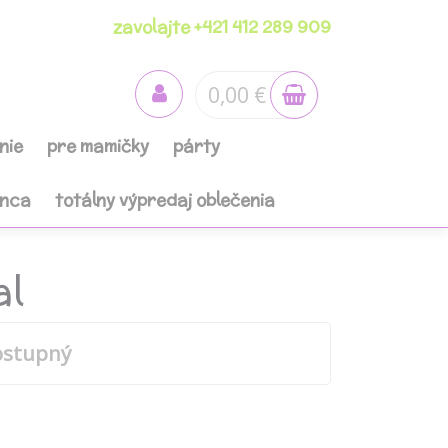
zavolajte +421 412 289 909
0,00 €
nie
pre mamičky
párty
anca
totálny výpredaj oblečenia
al
ostupný