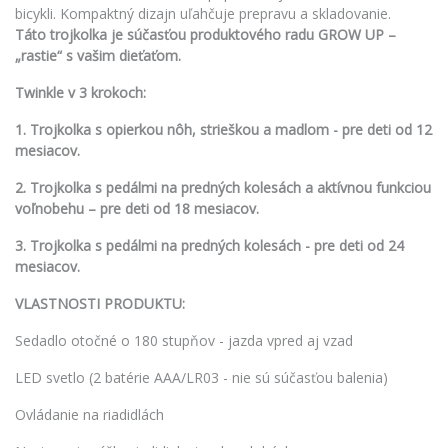
bicykli. Kompaktný dizajn uľahčuje prepravu a skladovanie.
Táto trojkolka je súčasťou produktového radu GROW UP –
„rastie“ s vašim dieťaťom.
Twinkle v 3 krokoch:
1. Trojkolka s opierkou nôh, strieškou a madlom - pre deti od 12
mesiacov.
2. Trojkolka s pedálmi na predných kolesách a aktívnou funkciou
voľnobehu – pre deti od 18 mesiacov.
3. Trojkolka s pedálmi na predných kolesách - pre deti od 24
mesiacov.
VLASTNOSTI PRODUKTU:
Sedadlo otočné o 180 stupňov - jazda vpred aj vzad
LED svetlo (2 batérie AAA/LR03 - nie sú súčasťou balenia)
Ovládanie na riadidlách