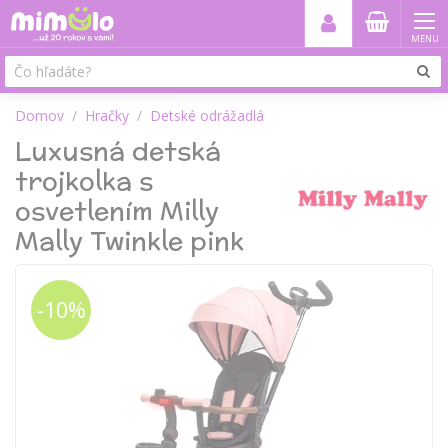
MENU
Domov
Hračky
Detské odrážadlá
Luxusná detská
trojkolka s
osvetlením Milly
Mally Twinkle pink
-10%