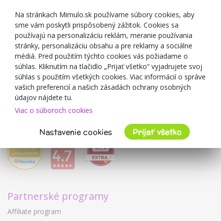
Zľavové kupóny
Na stránkach Mimulo.sk používame súbory cookies, aby
sme vám poskytli prispôsobený zážitok. Cookies sa
Blog
používajú na personalizáciu reklám, meranie používania
O predajcovi
stránky, personalizáciu obsahu a pre reklamy a sociálne
médiá. Pred použitím týchto cookies vás požiadame o
Mimulo.sk
súhlas. Kliknutím na tlačidlo „Prijať všetko“ vyjadrujete svoj
Obchodné podmienky
súhlas s použitím všetkých cookies. Viac informácií o správe
vašich preferencií a našich zásadách ochrany osobných
Ochrana osobných údajov GDPR
údajov nájdete tu.
Kontakty
Viac o súboroch cookies
Spolupracujeme
Hodnotenie zákazníkov
Nastavenie cookies
Prijať všetko
Partnerské programy
Affiliate program