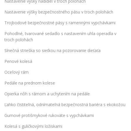
Nastavenie výšky riadidiel v troch polohách
Nastavenie výšky bezpečnostného pásu v troch polohách
Trojbodové bezpečnostné pásy s ramennými vypchávkami
Pohodlné, tvarované sedadlo s nastavením uhla operadla v
troch polohách
Slnečná strieška so sieťkou na pozorovanie dieťaťa
Penové kolesá
Oceľový rám
Pedále na prednom kolese
Opierka nôh s rámom a uchytením na pedále
Ľahko čistiteľná, odnímateľná bezpečnostná bariéra s ekokožou
Gumové protišmykové rukoväte s vypchávkami
Kolesá s guličkovými ložiskami