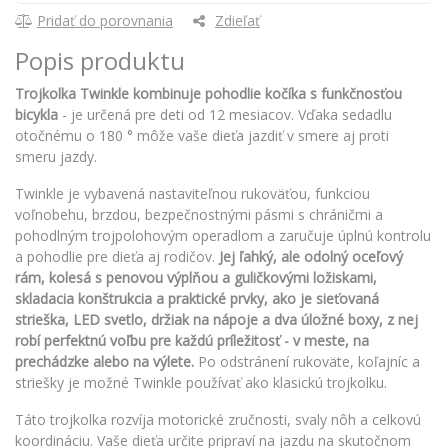
Pridať do porovnania
Zdieľať
Popis produktu
Trojkolka Twinkle kombinuje pohodlie kočíka s funkčnosťou
bicykla
- je určená pre deti od 12 mesiacov. Vďaka sedadlu
otočnému o 180 ° môže vaše dieťa jazdiť v smere aj proti
smeru jazdy.
Twinkle je vybavená nastaviteľnou rukoväťou, funkciou
voľnobehu, brzdou, bezpečnostnými pásmi s chráničmi a
pohodlným trojpolohovým operadlom a zaručuje úplnú kontrolu
a pohodlie pre dieťa aj rodičov.
Jej ľahký, ale odolný oceľový
rám, kolesá s penovou výplňou a guličkovými ložiskami,
skladacia konštrukcia a praktické prvky, ako je sieťovaná
strieška, LED svetlo, držiak na nápoje a dva úložné boxy, z nej
robí perfektnú voľbu pre každú príležitosť - v meste, na
prechádzke alebo na výlete.
Po odstránení rukoväte, koľajníc a
striešky je možné Twinkle používať ako klasickú trojkolku.
Táto trojkolka rozvíja motorické zručnosti, svaly nôh a celkovú
koordináciu. Vaše dieťa určite pripraví na jazdu na skutočnom