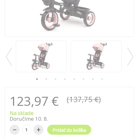
123,97 €
(137,75 €)
Na sklade
Doručíme
10
.
8
.
−
+
Pridať do košíka