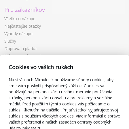
Pre zákazníkov
Všetko o nákupe
Najčastejšie otázky
Výhody nákupu
Služby
Doprava a platba
Vrátenie a výmena tovaru
Reklamácia
Cookies vo vašich rukách
Darčekové poukážky
Zľavové kupóny
Na stránkach Mimulo.sk používame súbory cookies, aby
sme vám poskytli prispôsobený zážitok. Cookies sa
Blog
používajú na personalizáciu reklám, meranie používania
O predajcovi
stránky, personalizáciu obsahu a pre reklamy a sociálne
médiá. Pred použitím týchto cookies vás požiadame o
Mimulo.sk
súhlas. Kliknutím na tlačidlo „Prijať všetko“ vyjadrujete svoj
Obchodné podmienky
súhlas s použitím všetkých cookies. Viac informácií o správe
vašich preferencií a našich zásadách ochrany osobných
Ochrana osobných údajov GDPR
údajov nájdete tu.