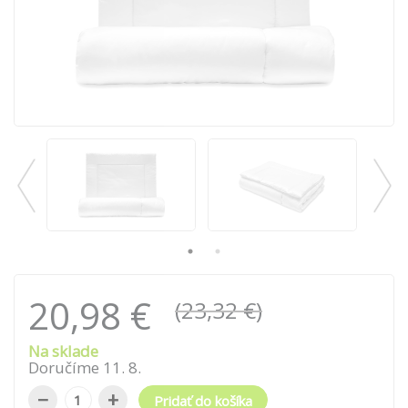
20,98 €
(23,32 €)
Na sklade
Doručíme
11
.
8
.
−
+
Pridať do košíka