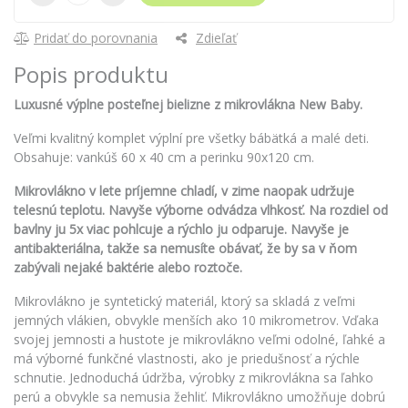
Pridať do porovnania
Zdieľať
Popis produktu
Luxusné výplne posteľnej bielizne z mikrovlákna New Baby.
Veľmi kvalitný komplet výplní pre všetky bábätká a malé deti.
Obsahuje: vankúš 60 x 40 cm a perinku 90x120 cm.
Mikrovlákno v lete príjemne chladí, v zime naopak udržuje
telesnú teplotu. Navyše výborne odvádza vlhkosť. Na rozdiel od
bavlny ju 5x viac pohlcuje a rýchlo ju odparuje. Navyše je
antibakteriálna, takže sa nemusíte obávať, že by sa v ňom
zabývali nejaké baktérie alebo roztoče.
Mikrovlákno je syntetický materiál, ktorý sa skladá z veľmi
jemných vlákien, obvykle menších ako 10 mikrometrov. Vďaka
svojej jemnosti a hustote je mikrovlákno veľmi odolné, ľahké a
má výborné funkčné vlastnosti, ako je priedušnosť a rýchle
schnutie. Jednoduchá údržba, výrobky z mikrovlákna sa ľahko
perú a obvykle sa nemusia žehliť. Mikrovlákno umožňuje dobrú