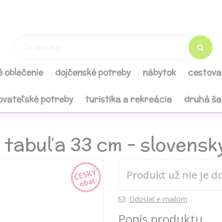
é oblečenie
dojčenské potreby
nábytok
cestova
ovateľské potreby
turistika a rekreácia
druhá š
 tabuľa 33 cm - slovensk
Produkt už nie je d
Odoslať e-mailom
Popis produktu