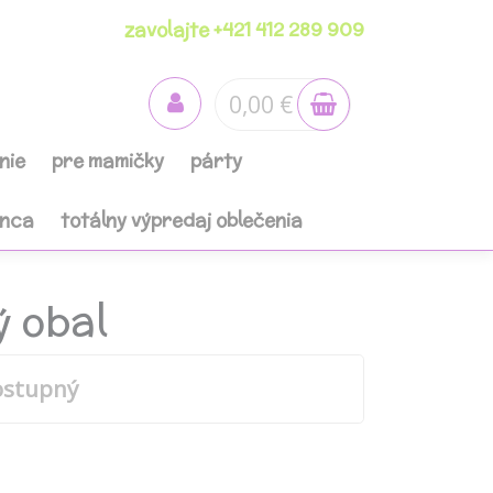
zavolajte +421 412 289 909
0,00 €
nie
pre mamičky
párty
anca
totálny výpredaj oblečenia
ý obal
ostupný