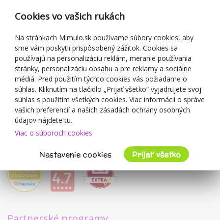
Reklamácia
Cookies vo vašich rukách
Darčekové poukážky
Zľavové kupóny
Na stránkach Mimulo.sk používame súbory cookies, aby
sme vám poskytli prispôsobený zážitok. Cookies sa
Blog
používajú na personalizáciu reklám, meranie používania
O predajcovi
stránky, personalizáciu obsahu a pre reklamy a sociálne
médiá. Pred použitím týchto cookies vás požiadame o
Mimulo.sk
súhlas. Kliknutím na tlačidlo „Prijať všetko“ vyjadrujete svoj
Obchodné podmienky
súhlas s použitím všetkých cookies. Viac informácií o správe
vašich preferencií a našich zásadách ochrany osobných
Ochrana osobných údajov GDPR
údajov nájdete tu.
Kontakty
Viac o súboroch cookies
Spolupracujeme
Hodnotenie zákazníkov
Nastavenie cookies
Prijať všetko
Partnerské programy