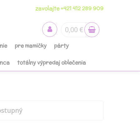
zavolajte +421 412 289 909
0,00 €
nie
pre mamičky
párty
anca
totálny výpredaj oblečenia
ostupný