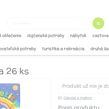
é oblečenie
dojčenské potreby
nábytok
cestova
ovateľské potreby
turistika a rekreácia
druhá š
 26 ks
Produkt už nie je d
Odoslať e-mailom
Popis produktu