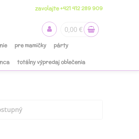
zavolajte +421 412 289 909
0,00 €
nie
pre mamičky
párty
anca
totálny výpredaj oblečenia
ostupný