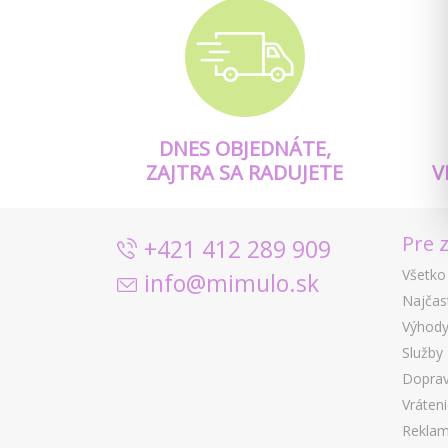
DNES OBJEDNÁTE,
ZAJTRA SA RADUJETE
V
Pre 
+421 412 289 909
Všetko
info@mimulo.sk
Najčas
Výhody
Služby
Doprav
Vráten
Reklam