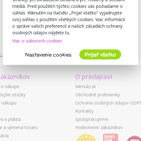
médiá. Pred použitím týchto cookies vás požiadame o
súhlas. Kliknutím na tlačidlo „Prijať všetko“ vyjadrujete
svoj súhlas s použitím všetkých cookies. Viac informácií
o správe vašich preferencií a našich zásadách ochrany
osobných údajov nájdete tu.
Viac o súboroch cookies
TVORÍME
BEZPEČNOSŤ
LASTNÉ PRODUKTY
A KVALITA
Nastavenie cookies
Prijať všetko
zákazníkov
O predajcovi
 o nákupe
Mimulo.sk
tejšie otázky
Obchodné podmienky
 nákupu
Ochrana osobných údajov GDP
Kontakty
a a platba
Spolupracujeme
ie a výmena tovaru
Hodnotenie zákazníkov
ácia