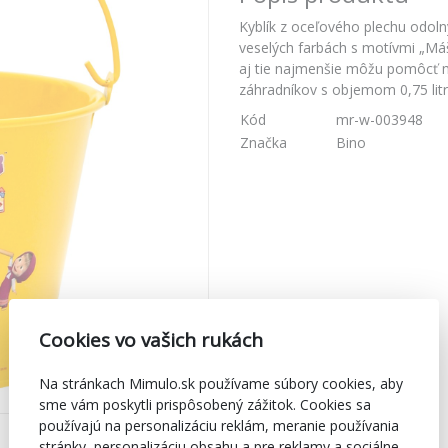
Kyblík z oceľového plechu odoln
veselých farbách s motívmi „Máš
aj tie najmenšie môžu pomôcť m
záhradníkov s objemom 0,75 litr
Kód
mr-w-003948
Značka
Bino
Cookies vo vašich rukách
Na stránkach Mimulo.sk používame súbory cookies, aby
sme vám poskytli prispôsobený zážitok. Cookies sa
používajú na personalizáciu reklám, meranie používania
stránky, personalizáciu obsahu a pre reklamy a sociálne