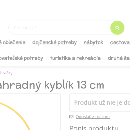
é oblečenie
dojčenské potreby
nábytok
cestova
ovateľské potreby
turistika a rekreácia
druhá š
 hračky
hradný kyblík 13 cm
Produkt už nie je d
Odoslať e-mailom
Popis produktu