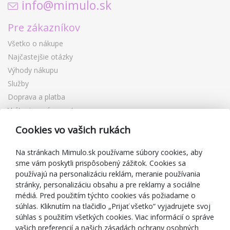
info@mimulo.sk
Pre zákazníkov
Všetko o nákupe
Najčastejšie otázky
Výhody nákupu
Služby
Doprava a platba
Vrátenie a výmena tovaru
Reklamácia
Cookies vo vašich rukách
Darčekové poukážky
Zľavové kupóny
Na stránkach Mimulo.sk používame súbory cookies, aby
sme vám poskytli prispôsobený zážitok. Cookies sa
Blog
používajú na personalizáciu reklám, meranie používania
O predajcovi
stránky, personalizáciu obsahu a pre reklamy a sociálne
médiá. Pred použitím týchto cookies vás požiadame o
Mimulo.sk
súhlas. Kliknutím na tlačidlo „Prijať všetko“ vyjadrujete svoj
Obchodné podmienky
súhlas s použitím všetkých cookies. Viac informácií o správe
vašich preferencií a našich zásadách ochrany osobných
Ochrana osobných údajov GDPR