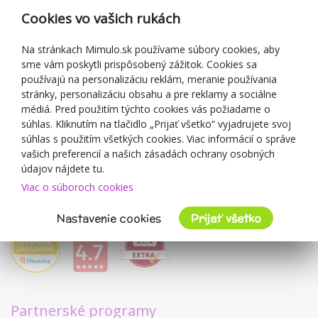
Reklamácia
Cookies vo vašich rukách
Darčekové poukážky
Zľavové kupóny
Na stránkach Mimulo.sk používame súbory cookies, aby
sme vám poskytli prispôsobený zážitok. Cookies sa
Blog
používajú na personalizáciu reklám, meranie používania
O predajcovi
stránky, personalizáciu obsahu a pre reklamy a sociálne
médiá. Pred použitím týchto cookies vás požiadame o
Mimulo.sk
súhlas. Kliknutím na tlačidlo „Prijať všetko“ vyjadrujete svoj
Obchodné podmienky
súhlas s použitím všetkých cookies. Viac informácií o správe
vašich preferencií a našich zásadách ochrany osobných
Ochrana osobných údajov GDPR
údajov nájdete tu.
Kontakty
Viac o súboroch cookies
Spolupracujeme
Hodnotenie zákazníkov
Nastavenie cookies
Prijať všetko
Partnerské programy