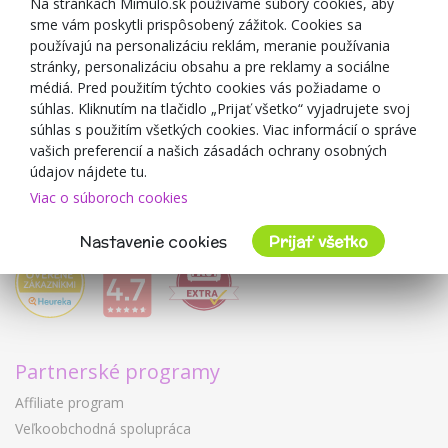
Na stránkach Mimulo.sk používame súbory cookies, aby
sme vám poskytli prispôsobený zážitok. Cookies sa
Blog
používajú na personalizáciu reklám, meranie používania
O predajcovi
stránky, personalizáciu obsahu a pre reklamy a sociálne
médiá. Pred použitím týchto cookies vás požiadame o
Mimulo.sk
súhlas. Kliknutím na tlačidlo „Prijať všetko“ vyjadrujete svoj
Obchodné podmienky
súhlas s použitím všetkých cookies. Viac informácií o správe
vašich preferencií a našich zásadách ochrany osobných
Ochrana osobných údajov GDPR
údajov nájdete tu.
Kontakty
Viac o súboroch cookies
Spolupracujeme
Hodnotenie zákazníkov
Nastavenie cookies
Prijať všetko
Partnerské programy
Affiliate program
Veľkoobchodná spolupráca