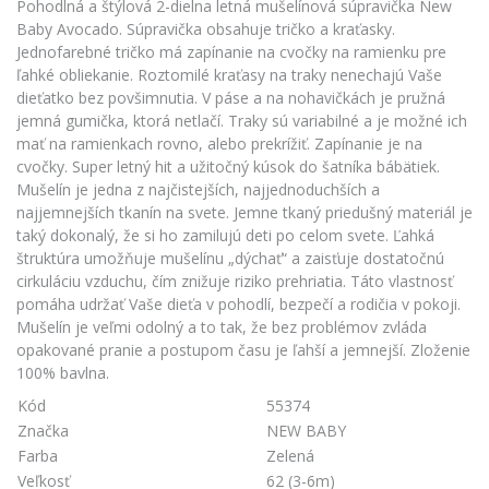
Pohodlná a štýlová 2-dielna letná mušelínová súpravička New
Baby Avocado. Súpravička obsahuje tričko a kraťasky.
Jednofarebné tričko má zapínanie na cvočky na ramienku pre
ľahké obliekanie. Roztomilé kraťasy na traky nenechajú Vaše
dieťatko bez povšimnutia. V páse a na nohavičkách je pružná
jemná gumička, ktorá netlačí. Traky sú variabilné a je možné ich
mať na ramienkach rovno, alebo prekrížiť. Zapínanie je na
cvočky. Super letný hit a užitočný kúsok do šatníka bábätiek.
Mušelín je jedna z najčistejších, najjednoduchších a
najjemnejších tkanín na svete. Jemne tkaný priedušný materiál je
taký dokonalý, že si ho zamilujú deti po celom svete. Ľahká
štruktúra umožňuje mušelínu „dýchať“ a zaisťuje dostatočnú
cirkuláciu vzduchu, čím znižuje riziko prehriatia. Táto vlastnosť
pomáha udržať Vaše dieťa v pohodlí, bezpečí a rodičia v pokoji.
Mušelín je veľmi odolný a to tak, že bez problémov zvláda
opakované pranie a postupom času je ľahší a jemnejší. Zloženie
100% bavlna.
Kód
55374
Značka
NEW BABY
Farba
Zelená
Veľkosť
62 (3-6m)