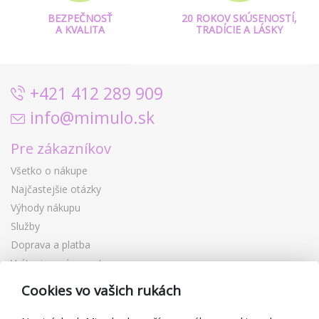
BEZPEČNOSŤ
20 ROKOV SKÚSENOSTÍ,
A KVALITA
TRADÍCIE A LÁSKY
+421 412 289 909
info@mimulo.sk
Pre zákazníkov
Všetko o nákupe
Najčastejšie otázky
Výhody nákupu
Služby
Doprava a platba
Vrátenie a výmena tovaru
Reklamácia
Cookies vo vašich rukách
Darčekové poukážky
Zľavové kupóny