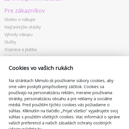
Pre zákazníkov
Všetko o nákupe
Najčastejšie otázky
Výhody nákupu
Služby
Doprava a platba
Vrátenie a výmena tovaru
Reklamácia
Cookies vo vašich rukách
Darčekové poukážky
Zľavové kupóny
Na stránkach Mimulo.sk používame súbory cookies, aby
sme vám poskytli prispôsobený zážitok. Cookies sa
Blog
používajú na personalizáciu reklám, meranie používania
O predajcovi
stránky, personalizáciu obsahu a pre reklamy a sociálne
médiá. Pred použitím týchto cookies vás požiadame o
Mimulo.sk
súhlas. Kliknutím na tlačidlo „Prijať všetko“ vyjadrujete svoj
Obchodné podmienky
súhlas s použitím všetkých cookies. Viac informácií o správe
vašich preferencií a našich zásadách ochrany osobných
Ochrana osobných údajov GDPR
údajov nájdete tu.