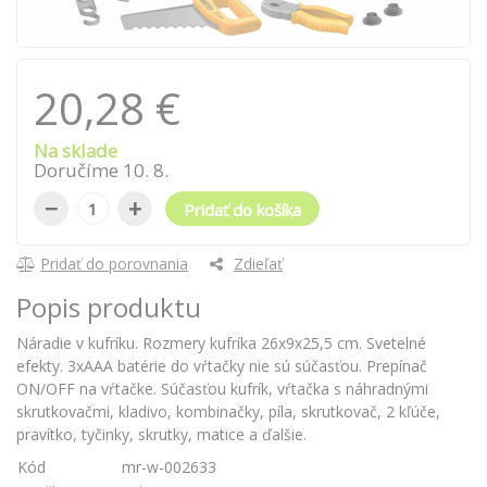
20,28 €
Na sklade
Doručíme
10
.
8
.
−
+
Pridať do košíka
Pridať do porovnania
Zdieľať
Popis produktu
Náradie v kufríku. Rozmery kufríka 26x9x25,5 cm. Svetelné
efekty. 3xAAA batérie do vŕtačky nie sú súčasťou. Prepínač
ON/OFF na vŕtačke. Súčasťou kufrík, vŕtačka s náhradnými
skrutkovačmi, kladivo, kombinačky, píla, skrutkovač, 2 kľúče,
pravítko, tyčinky, skrutky, matice a ďalšie.
Kód
mr-w-002633