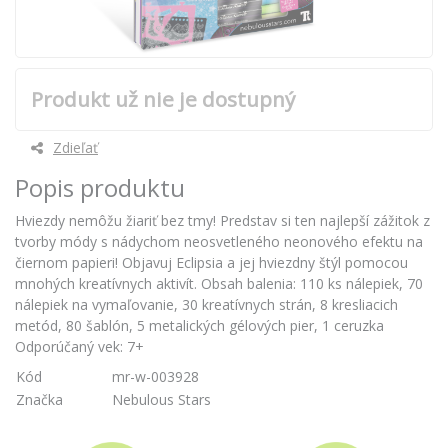
Produkt už nie je dostupný
Zdieľať
Popis produktu
Hviezdy nemôžu žiariť bez tmy! Predstav si ten najlepší zážitok z
tvorby módy s nádychom neosvetleného neonového efektu na
čiernom papieri! Objavuj Eclipsia a jej hviezdny štýl pomocou
mnohých kreatívnych aktivít. Obsah balenia: 110 ks nálepiek, 70
nálepiek na vymaľovanie, 30 kreatívnych strán, 8 kresliacich
metód, 80 šablón, 5 metalických gélových pier, 1 ceruzka
Odporúčaný vek: 7+
Kód
mr-w-003928
Značka
Nebulous Stars