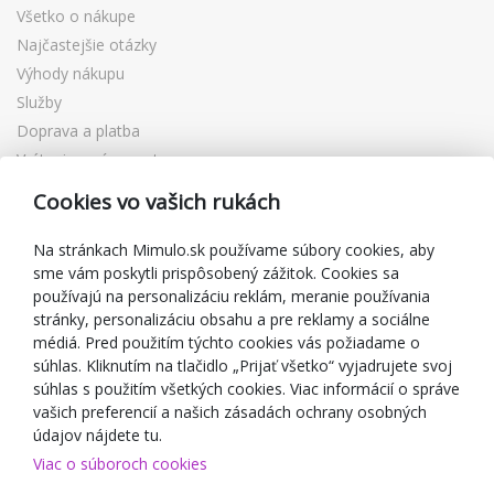
Všetko o nákupe
Najčastejšie otázky
Výhody nákupu
Služby
Doprava a platba
Vrátenie a výmena tovaru
Reklamácia
Cookies vo vašich rukách
Darčekové poukážky
Zľavové kupóny
Na stránkach Mimulo.sk používame súbory cookies, aby
sme vám poskytli prispôsobený zážitok. Cookies sa
Blog
používajú na personalizáciu reklám, meranie používania
O predajcovi
stránky, personalizáciu obsahu a pre reklamy a sociálne
médiá. Pred použitím týchto cookies vás požiadame o
Mimulo.sk
súhlas. Kliknutím na tlačidlo „Prijať všetko“ vyjadrujete svoj
Obchodné podmienky
súhlas s použitím všetkých cookies. Viac informácií o správe
vašich preferencií a našich zásadách ochrany osobných
Ochrana osobných údajov GDPR
údajov nájdete tu.
Kontakty
Viac o súboroch cookies
Spolupracujeme