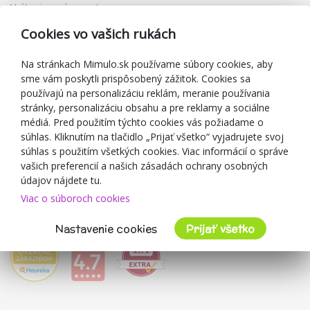
Vrátenie a výmena tovaru
Reklamácia
Cookies vo vašich rukách
Darčekové poukážky
Zľavové kupóny
Na stránkach Mimulo.sk používame súbory cookies, aby
sme vám poskytli prispôsobený zážitok. Cookies sa
Blog
používajú na personalizáciu reklám, meranie používania
O predajcovi
stránky, personalizáciu obsahu a pre reklamy a sociálne
médiá. Pred použitím týchto cookies vás požiadame o
Mimulo.sk
súhlas. Kliknutím na tlačidlo „Prijať všetko“ vyjadrujete svoj
Obchodné podmienky
súhlas s použitím všetkých cookies. Viac informácií o správe
vašich preferencií a našich zásadách ochrany osobných
Ochrana osobných údajov GDPR
údajov nájdete tu.
Kontakty
Viac o súboroch cookies
Spolupracujeme
Hodnotenie zákazníkov
Nastavenie cookies
Prijať všetko