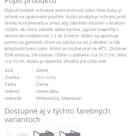
Popis produktu
Štýlové textilné ochranné jednovrstvové rúško New Baby je
určené na opakované použitie. Rúško poskytuje ochranu proti
šíreniu kontaminantov a tiež aby zabránilo vírusom v širokom
rozlete. Ak chorý zakašle alebo kýchne, vypustí kvapôčky s
vírusmi do vzdialenosti 1,5 až 3 metre. Rúško sa upevňuje
pomocou gumičiek, ktoré sa založia za uši a ideálne sa tak
prispôsobí tvaru tváre. Rúško je možné prať na 40°C. Zloženie:
95% viskóza, 5% elastan. Dĺžka i s pútkami: cca 31,5 cm, šírka:
cca 10 cm. Rúška je elastická. Vhodná pre užšiu tvár.
Kód
42644
Značka
New Baby
Farba
Čierna
Veľkosť
Univerzálna
Materiál
95%viskóza, 5%elastan
Dostupné aj v týchto farebných
variantoch