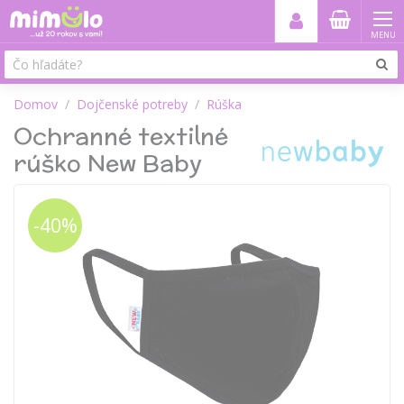
MENU
Domov
Dojčenské potreby
Rúška
Ochranné textilné
rúško New Baby
-40%