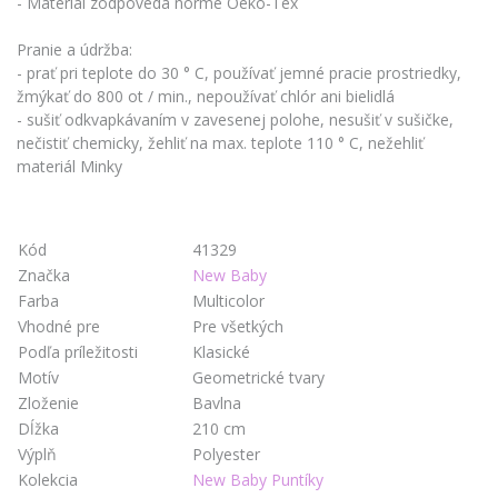
- Materiál zodpovedá norme Oeko-Tex
Pranie a údržba:
- prať pri teplote do 30 ° C, používať jemné pracie prostriedky,
žmýkať do 800 ot / min., nepoužívať chlór ani bielidlá
- sušiť odkvapkávaním v zavesenej polohe, nesušiť v sušičke,
nečistiť chemicky, žehliť na max. teplote 110 ° C, nežehliť
materiál Minky
Kód
41329
Značka
New Baby
Farba
Multicolor
Vhodné pre
Pre všetkých
Podľa príležitosti
Klasické
Motív
Geometrické tvary
Zloženie
Bavlna
Dĺžka
210 cm
Výplň
Polyester
Kolekcia
New Baby Puntíky