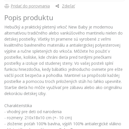
Pridať do porovnania
Zdieľať
Popis produktu
Hebučký a praktický pletený vrkoč New Baby je modernou
alternatívou tradičného alebo vankúšového mantinelu nielen do
detskej postieľky. Všetky tri pramene sú vyrobené z veľmi
kvalitného bavlneného materiálu a antialergickej polyesterovej
výplne a ručne spletených do vrkoča. Môžete ho použiť v
postieľke, kolíske, kde chráni dieťa pred tvrdými priečkami
postieľky a izoluje od studenej steny. Vo vašej posteli splní
funkciu hniezdočka, kedy bábätko jednoducho oviniete pre ešte
väčší pocit bezpečia a pohodlia. Mantinel sa prispôsobí každej
postieľke a pomocou troch priložených stúh ho ľahko upevníte.
Staršie dieťa ho môže využívať pre zábavu alebo ako originálnu
dekoráciu detskej izby.
Charakteristika
- vhodný pre deti od narodenia
- rozmery: 210x18x10 cm (+- 10 cm)
- zloženie: poťah 100% bavlna, výplň 100% antialergické vlákno