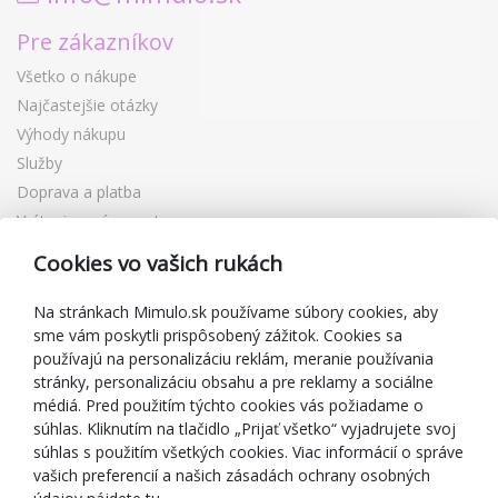
Pre zákazníkov
Všetko o nákupe
Najčastejšie otázky
Výhody nákupu
Služby
Doprava a platba
Vrátenie a výmena tovaru
Reklamácia
Cookies vo vašich rukách
Darčekové poukážky
Zľavové kupóny
Na stránkach Mimulo.sk používame súbory cookies, aby
sme vám poskytli prispôsobený zážitok. Cookies sa
Blog
používajú na personalizáciu reklám, meranie používania
O predajcovi
stránky, personalizáciu obsahu a pre reklamy a sociálne
médiá. Pred použitím týchto cookies vás požiadame o
Mimulo.sk
súhlas. Kliknutím na tlačidlo „Prijať všetko“ vyjadrujete svoj
Obchodné podmienky
súhlas s použitím všetkých cookies. Viac informácií o správe
vašich preferencií a našich zásadách ochrany osobných
Ochrana osobných údajov GDPR