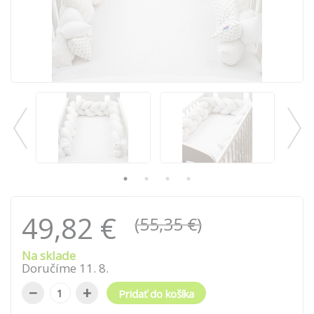
49,82 €
(55,35 €)
Na sklade
Doručíme
11
.
8
.
−
+
Pridať do košíka