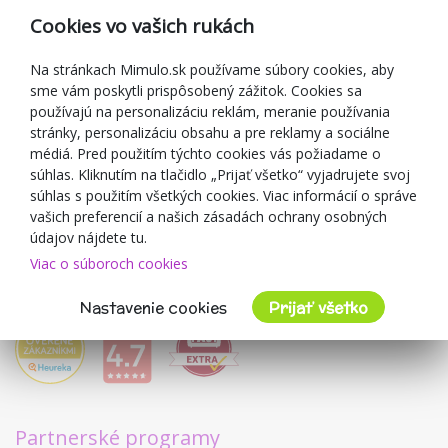
Reklamácia
Cookies vo vašich rukách
Darčekové poukážky
Zľavové kupóny
Na stránkach Mimulo.sk používame súbory cookies, aby
sme vám poskytli prispôsobený zážitok. Cookies sa
Blog
používajú na personalizáciu reklám, meranie používania
O predajcovi
stránky, personalizáciu obsahu a pre reklamy a sociálne
médiá. Pred použitím týchto cookies vás požiadame o
Mimulo.sk
súhlas. Kliknutím na tlačidlo „Prijať všetko“ vyjadrujete svoj
Obchodné podmienky
súhlas s použitím všetkých cookies. Viac informácií o správe
vašich preferencií a našich zásadách ochrany osobných
Ochrana osobných údajov GDPR
údajov nájdete tu.
Kontakty
Viac o súboroch cookies
Spolupracujeme
Hodnotenie zákazníkov
Nastavenie cookies
Prijať všetko
Partnerské programy