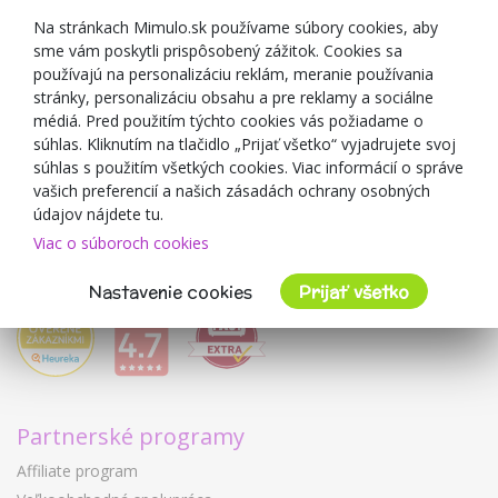
Zľavové kupóny
Na stránkach Mimulo.sk používame súbory cookies, aby
sme vám poskytli prispôsobený zážitok. Cookies sa
Blog
používajú na personalizáciu reklám, meranie používania
O predajcovi
stránky, personalizáciu obsahu a pre reklamy a sociálne
médiá. Pred použitím týchto cookies vás požiadame o
Mimulo.sk
súhlas. Kliknutím na tlačidlo „Prijať všetko“ vyjadrujete svoj
Obchodné podmienky
súhlas s použitím všetkých cookies. Viac informácií o správe
vašich preferencií a našich zásadách ochrany osobných
Ochrana osobných údajov GDPR
údajov nájdete tu.
Kontakty
Viac o súboroch cookies
Spolupracujeme
Hodnotenie zákazníkov
Nastavenie cookies
Prijať všetko
Partnerské programy
Affiliate program