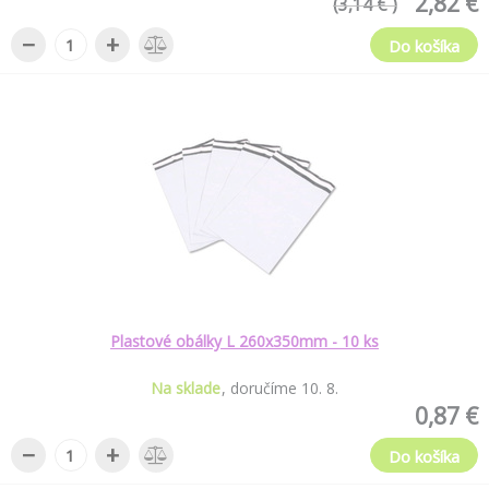
2,82 €
(3,14 € )
−
+
Do košíka
Plastové obálky L 260x350mm - 10 ks
Na sklade
doručíme
10
.
8
.
0,87 €
−
+
Do košíka