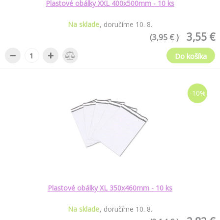
Plastové obálky XXL 400x500mm - 10 ks
Na sklade
doručíme
10
.
8
.
3,55 €
(3,95 € )
−
+
Do košíka
-10%
Plastové obálky XL 350x460mm - 10 ks
Na sklade
doručíme
10
.
8
.