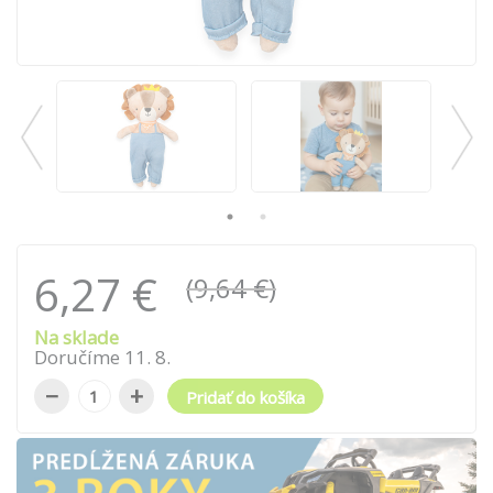
6,27 €
(9,64 €)
Na sklade
Doručíme
11
.
8
.
−
+
Pridať do košíka