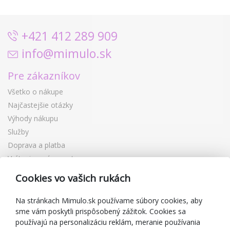
+421 412 289 909
info@mimulo.sk
Pre zákazníkov
Všetko o nákupe
Najčastejšie otázky
Výhody nákupu
Služby
Doprava a platba
Vrátenie a výmena tovaru
Reklamácia
Cookies vo vašich rukách
Darčekové poukážky
Zľavové kupóny
Na stránkach Mimulo.sk používame súbory cookies, aby
sme vám poskytli prispôsobený zážitok. Cookies sa
Blog
používajú na personalizáciu reklám, meranie používania