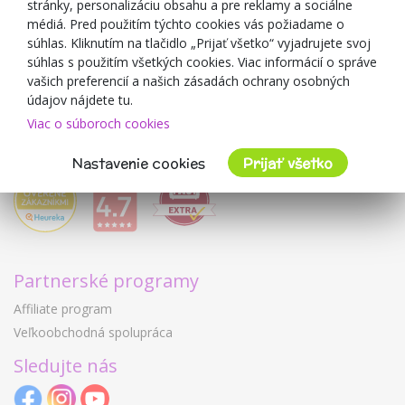
O predajcovi
stránky, personalizáciu obsahu a pre reklamy a sociálne
médiá. Pred použitím týchto cookies vás požiadame o
Mimulo.sk
súhlas. Kliknutím na tlačidlo „Prijať všetko“ vyjadrujete svoj
Obchodné podmienky
súhlas s použitím všetkých cookies. Viac informácií o správe
vašich preferencií a našich zásadách ochrany osobných
Ochrana osobných údajov GDPR
údajov nájdete tu.
Kontakty
Viac o súboroch cookies
Spolupracujeme
Hodnotenie zákazníkov
Nastavenie cookies
Prijať všetko
Partnerské programy
Affiliate program
Veľkoobchodná spolupráca
Sledujte nás