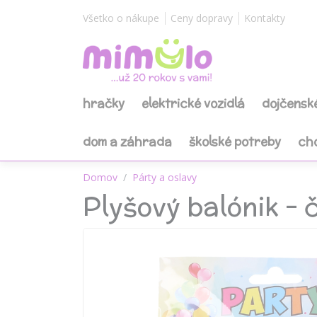
Všetko o nákupe
Ceny dopravy
Kontakty
hračky
elektrické vozidlá
dojčensk
dom a záhrada
školské potreby
ch
Domov
Párty a oslavy
Plyšový balónik - 