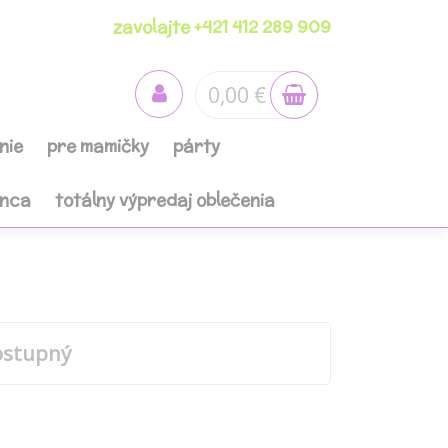
zavolajte +421 412 289 909
0,00 €
nie
pre mamičky
párty
anca
totálny výpredaj oblečenia
ostupný