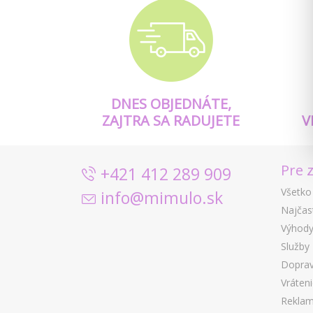
DNES OBJEDNÁTE,
ZAJTRA SA RADUJETE
V
Pre 
+421 412 289 909
Všetko
info@mimulo.sk
Najčas
Výhody
Služby
Doprav
Vráten
Reklam