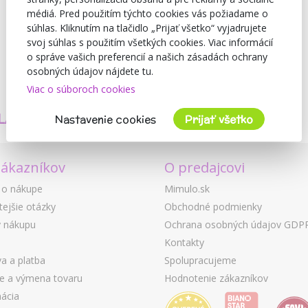
médiá. Pred použitím týchto cookies vás požiadame o
súhlas. Kliknutím na tlačidlo „Prijať všetko“ vyjadrujete
svoj súhlas s použitím všetkých cookies. Viac informácií
o správe vašich preferencií a našich zásadách ochrany
osobných údajov nájdete tu.
Viac o súboroch cookies
TVORÍME
BEZPEČNOSŤ
LASTNÉ PRODUKTY
A KVALITA
Nastavenie cookies
Prijať všetko
zákazníkov
O predajcovi
 o nákupe
Mimulo.sk
tejšie otázky
Obchodné podmienky
 nákupu
Ochrana osobných údajov GDP
Kontakty
a a platba
Spolupracujeme
ie a výmena tovaru
Hodnotenie zákazníkov
ácia