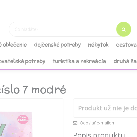
é oblečenie
dojčenské potreby
nábytok
cestova
ovateľské potreby
turistika a rekreácia
druhá š
číslo 7 modré
Produkt už nie je d
Odoslať e-mailom
Popis produktu