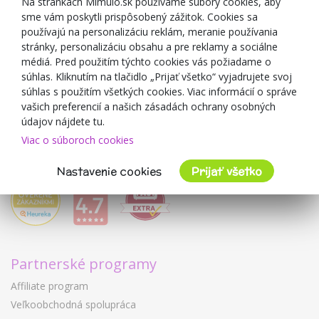
Na stránkach Mimulo.sk používame súbory cookies, aby
sme vám poskytli prispôsobený zážitok. Cookies sa
Blog
používajú na personalizáciu reklám, meranie používania
O predajcovi
stránky, personalizáciu obsahu a pre reklamy a sociálne
médiá. Pred použitím týchto cookies vás požiadame o
Mimulo.sk
súhlas. Kliknutím na tlačidlo „Prijať všetko“ vyjadrujete svoj
Obchodné podmienky
súhlas s použitím všetkých cookies. Viac informácií o správe
vašich preferencií a našich zásadách ochrany osobných
Ochrana osobných údajov GDPR
údajov nájdete tu.
Kontakty
Viac o súboroch cookies
Spolupracujeme
Hodnotenie zákazníkov
Nastavenie cookies
Prijať všetko
Partnerské programy
Affiliate program
Veľkoobchodná spolupráca