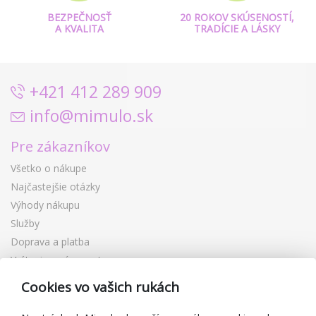
BEZPEČNOSŤ
20 ROKOV SKÚSENOSTÍ,
A KVALITA
TRADÍCIE A LÁSKY
+421 412 289 909
info@mimulo.sk
Pre zákazníkov
Všetko o nákupe
Najčastejšie otázky
Výhody nákupu
Služby
Doprava a platba
Vrátenie a výmena tovaru
Reklamácia
Cookies vo vašich rukách
Darčekové poukážky
Zľavové kupóny