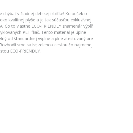
chýbať v žiadnej detskej izbičke! Koloušek o
oko kvalitnej plyše a je tak súčasťou exkluzívnej
PPA. Čo to vlastne ECO-FRIENDLY znamená? Výplň
yklovaných PET fliaš. Tento materiál je úplne
ný od štandardnej výplne a plne atestovaný pre
 Rozhodli sme sa ísť zelenou cestou čo najmenej
 cestou ECO-FRIENDLY.