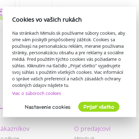
Cookies vo vašich rukách
Na stránkach Mimulo.sk používame súbory cookies, aby
sme vám poskytli prispôsobený zážitok. Cookies sa
používajú na personalizáciu reklám, meranie používania
stránky, personalizáciu obsahu a pre reklamy a sociálne
médiá. Pred použitím týchto cookies vás požiadame o
súhlas. Kliknutím na tlačidlo „Prijať všetko“ vyjadrujete
svoj súhlas s použitím všetkých cookies. Viac informácií
o správe vašich preferencií a našich zásadách ochrany
osobných údajov nájdete tu.
Viac o súboroch cookies
TVORÍME
BEZPEČNOSŤ
LASTNÉ PRODUKTY
A KVALITA
Nastavenie cookies
Prijať všetko
zákazníkov
O predajcovi
 o nákupe
Mimulo.sk