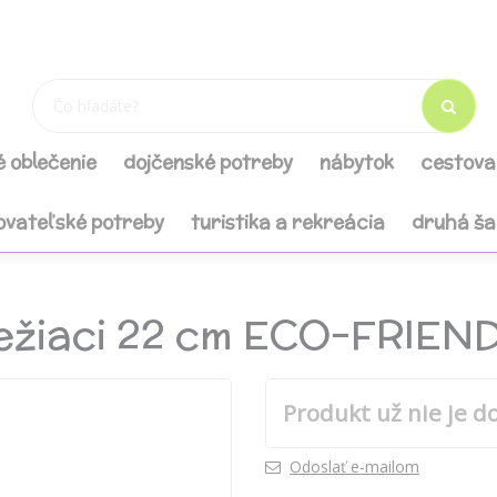
é oblečenie
dojčenské potreby
nábytok
cestova
ovateľské potreby
turistika a rekreácia
druhá š
ležiaci 22 cm ECO-FRIEN
Produkt už nie je d
Odoslať e-mailom