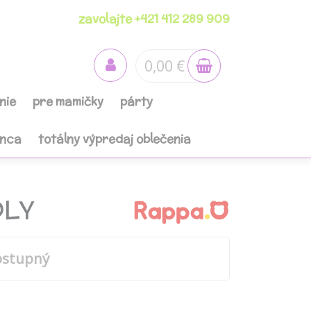
zavolajte +421 412 289 909
0,00 €
nie
pre mamičky
párty
anca
totálny výpredaj oblečenia
DLY
ostupný