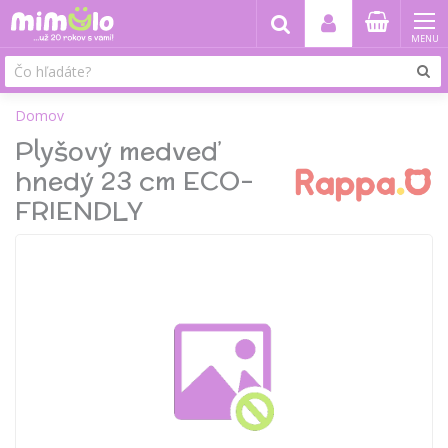
MENU
Domov
Plyšový medveď
hnedý 23 cm ECO-
FRIENDLY