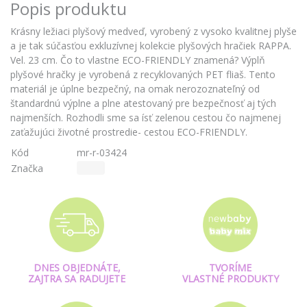
Popis produktu
Krásny ležiaci plyšový medveď, vyrobený z vysoko kvalitnej plyše
a je tak súčasťou exkluzívnej kolekcie plyšových hračiek RAPPA.
Vel. 23 cm. Čo to vlastne ECO-FRIENDLY znamená? Výplň
plyšové hračky je vyrobená z recyklovaných PET fliaš. Tento
materiál je úplne bezpečný, na omak nerozoznateľný od
štandardnú výplne a plne atestovaný pre bezpečnosť aj tých
najmenších. Rozhodli sme sa ísť zelenou cestou čo najmenej
zaťažujúci životné prostredie- cestou ECO-FRIENDLY.
Kód
mr-r-03424
Značka
Rappa
DNES OBJEDNÁTE,
TVORÍME
ZAJTRA SA RADUJETE
VLASTNÉ PRODUKTY