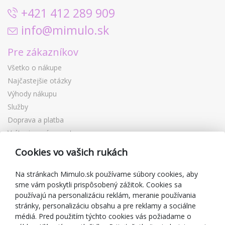
+421 412 289 909
info@mimulo.sk
Pre zákazníkov
Všetko o nákupe
Najčastejšie otázky
Výhody nákupu
Služby
Doprava a platba
Vrátenie a výmena tovaru
Reklamácia
Cookies vo vašich rukách
Darčekové poukážky
Zľavové kupóny
Na stránkach Mimulo.sk používame súbory cookies, aby
sme vám poskytli prispôsobený zážitok. Cookies sa
Blog
používajú na personalizáciu reklám, meranie používania
O predajcovi
stránky, personalizáciu obsahu a pre reklamy a sociálne
médiá. Pred použitím týchto cookies vás požiadame o
Mimulo.sk