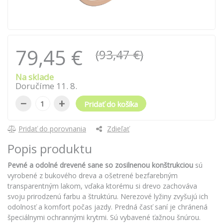
79,45 €
(93,47 €)
Na sklade
Doručíme
11
.
8
.
−
+
Pridať do košíka
Pridať do porovnania
Zdieľať
Popis produktu
Pevné a odolné drevené sane so zosilnenou konštrukciou
sú
vyrobené z bukového dreva a ošetrené bezfarebným
transparentným lakom, vďaka ktorému si drevo zachováva
svoju prirodzenú farbu a štruktúru. Nerezové lyžiny zvyšujú ich
odolnosť a komfort počas jazdy. Predná časť saní je chránená
špeciálnymi ochrannými krytmi. Sú vybavené ťažnou šnúrou.