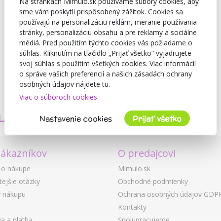
Na stránkach Mimulo.sk používame súbory cookies, aby
sme vám poskytli prispôsobený zážitok. Cookies sa
používajú na personalizáciu reklám, meranie používania
stránky, personalizáciu obsahu a pre reklamy a sociálne
médiá. Pred použitím týchto cookies vás požiadame o
súhlas. Kliknutím na tlačidlo „Prijať všetko“ vyjadrujete
svoj súhlas s použitím všetkých cookies. Viac informácií
o správe vašich preferencií a našich zásadách ochrany
osobných údajov nájdete tu.
Viac o súboroch cookies
TVORÍME
BEZPEČNOSŤ
LASTNÉ PRODUKTY
A KVALITA
Nastavenie cookies
Prijať všetko
zákazníkov
O predajcovi
 o nákupe
Mimulo.sk
tejšie otázky
Obchodné podmienky
 nákupu
Ochrana osobných údajov GDP
Kontakty
a a platba
Spolupracujeme