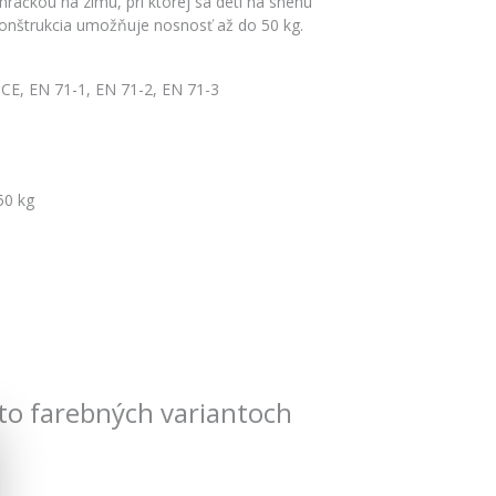
hračkou na zimu, pri ktorej sa deti na snehu
konštrukcia umožňuje nosnosť až do 50 kg.
y CE, EN 71-1, EN 71-2, EN 71-3
50 kg
to farebných variantoch