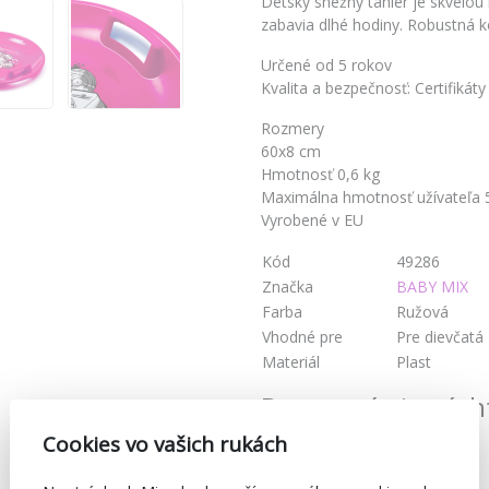
Detský snežný tanier je skvelou 
zabavia dlhé hodiny. Robustná 
Určené od 5 rokov
Kvalita a bezpečnosť: Certifikát
Rozmery
60x8 cm
Hmotnosť 0,6 kg
Maximálna hmotnosť užívateľa 
Vyrobené v EU
Kód
49286
Značka
BABY MIX
Farba
Ružová
Vhodné pre
Pre dievčatá
Materiál
Plast
Dostupné aj v tých
Cookies vo vašich rukách