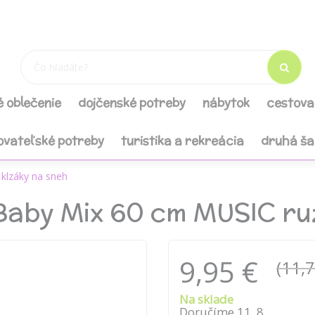
é oblečenie
dojčenské potreby
nábytok
cestova
ovateľské potreby
turistika a rekreácia
druhá š
 klzáky na sneh
Baby Mix 60 cm MUSIC ru
9,95 €
(11,7
Na sklade
Doručíme
11
.
8
.