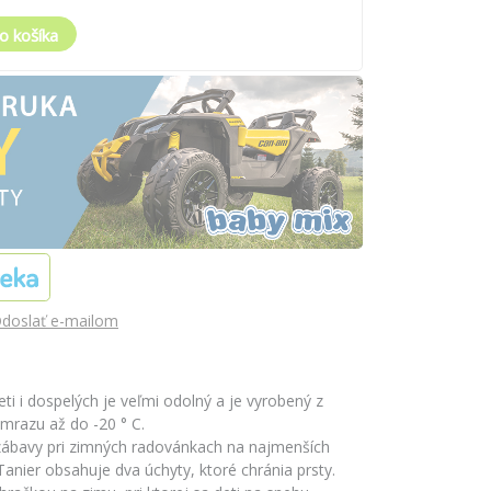
o košíka
doslať e-mailom
ti i dospelých je veľmi odolný a je vyrobený z
 mrazu až do -20 ° C.
 zábavy pri zimných radovánkach na najmenších
anier obsahuje dva úchyty, ktoré chránia prsty.