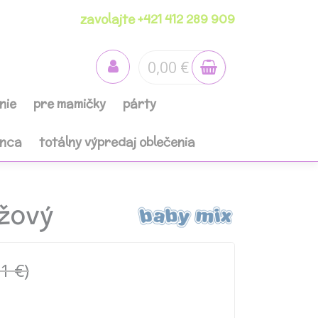
zavolajte +421 412 289 909
0,00 €
nie
pre mamičky
párty
anca
totálny výpredaj oblečenia
žový
1 €)