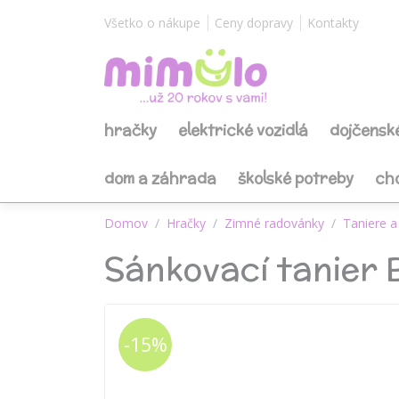
Všetko o nákupe
Ceny dopravy
Kontakty
hračky
elektrické vozidlá
dojčensk
dom a záhrada
školské potreby
ch
Domov
Hračky
Zimné radovánky
Taniere a
Sánkovací tanier 
-15%