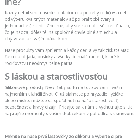
iné?
Každý detail sme navrhli s ohľadom na potreby rodičov a detí –
od výberu kvalitných materiálov až po praktické tvary a
jednoduché čistenie. Chceme, aby ste sa mohli sústrediť na to,
čo je naozaj dôležité: na spoločné chvíle plné smiechu a
objavovania s vaším bábätkom.
Naše produkty vám spríjemnia každý deň a vy tak získate viac
času na objatia, pusinky a všetky tie malé radosti, ktoré k
rodičovstvu neodmysliteľne patria.
S láskou a starostlivosťou
Silikónové produkty New Baby sú tu na to, aby vám i vašim
najmenším uľahčili život. Či už siahnete po hryzadle, lyžičke
alebo miske, môžete sa spoľahnúť na našu starostlivosť,
bezpečnosť a hravý dizajn. Pridajte sa k nám a vychutnajte si tie
najkrajšie momenty s vaším drobčekom v pohodlí a s úsmevom.
Mrknite na naše prvé lastovičky zo silikónu a vyberte si pre