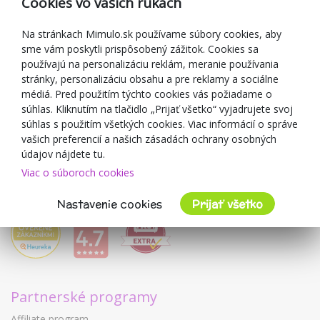
Cookies vo vašich rukách
Darčekové poukážky
Zľavové kupóny
Na stránkach Mimulo.sk používame súbory cookies, aby
sme vám poskytli prispôsobený zážitok. Cookies sa
Blog
používajú na personalizáciu reklám, meranie používania
O predajcovi
stránky, personalizáciu obsahu a pre reklamy a sociálne
médiá. Pred použitím týchto cookies vás požiadame o
Mimulo.sk
súhlas. Kliknutím na tlačidlo „Prijať všetko“ vyjadrujete svoj
Obchodné podmienky
súhlas s použitím všetkých cookies. Viac informácií o správe
vašich preferencií a našich zásadách ochrany osobných
Ochrana osobných údajov GDPR
údajov nájdete tu.
Kontakty
Viac o súboroch cookies
Spolupracujeme
Hodnotenie zákazníkov
Nastavenie cookies
Prijať všetko
Partnerské programy
Affiliate program