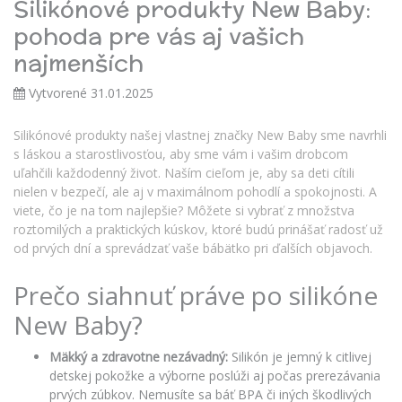
Silikónové produkty New Baby:
pohoda pre vás aj vašich
najmenších
Vytvorené 31.01.2025
Silikónové produkty našej vlastnej značky New Baby sme navrhli
s láskou a starostlivosťou, aby sme vám i vašim drobcom
uľahčili každodenný život. Naším cieľom je, aby sa deti cítili
nielen v bezpečí, ale aj v maximálnom pohodlí a spokojnosti. A
viete, čo je na tom najlepšie? Môžete si vybrať z množstva
roztomilých a praktických kúskov, ktoré budú prinášať radosť už
od prvých dní a sprevádzať vaše bábätko pri ďalších objavoch.
Prečo siahnuť práve po silikóne
New Baby?
Mäkký a zdravotne nezávadný:
Silikón je jemný k citlivej
detskej pokožke a výborne poslúži aj počas prerezávania
prvých zúbkov. Nemusíte sa báť BPA či iných škodlivých