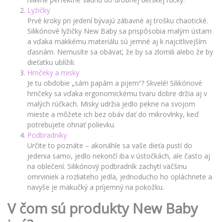
Lyžičky
Prvé kroky pri jedení bývajú zábavné aj trošku chaotické.
Silikónové lyžičky New Baby sa prispôsobia malým ústam
a vďaka mäkkému materiálu sú jemné aj k najcitlivejším
ďasnám. Nemusíte sa obávať, že by sa zlomili alebo že by
dieťatku ublížili.
Hrnčeky a misky
Je tu obdobie „sám papám a pijem“? Skvelé! Silikónové
hrnčeky sa vďaka ergonomickému tvaru dobre držia aj v
malých rúčkach. Misky udržia jedlo pekne na svojom
mieste a môžete ich bez obáv dať do mikrovlnky, keď
potrebujete ohriať polievku.
Podbradníky
Určite to poznáte – akonáhle sa vaše dieťa pustí do
jedenia samo, jedlo nekončí iba v ústočkách, ale často aj
na oblečení. Silikónový podbradník zachytí väčšinu
omrviniek a rozliateho jedla, jednoducho ho opláchnete a
navyše je mäkučký a príjemný na pokožku.
V čom sú produkty New Baby