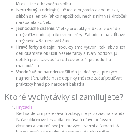
látok – ide o bezpečnú voľbu.
Nerozbitný a odolný:
Či už ide o hryzadlo alebo misku,
silikón sa len tak ľahko nepoškodí, nech s ním váš drobček
narába akokoľvek.
Jednoduché čistenie:
Všetky produkty môžete vložiť do
umývačky riadu aj mikrovlnnej rúry. Zabudnite na zdĺhavé
umývanie – šetríme váš čas.
Hravé farby a dizajn:
Produkty sme vytvorili tak, aby si ich
deti okamžite obľúbili. Veselé farby a tvary podporujú
detskú predstavivosť a rodičov poteší jednoduchá
manipulácia.
Vhodné už od narodenia:
Silikón je ideálny aj pre tých
najmenších, takže naše doplnky môžete začať používať
prakticky hneď po narodení bábätka.
Ktoré vychytávky si zamilujete?
Hryzadlá
Keď sa deťom prerezávajú zúbky, nie je to žiadna sranda.
Naše silikónové hryzadlá prinášajú úľavu boľavým
ďasnám a zaujmú svojimi hravými tvarmi a farbami. A
hlavne perfektne sadnú do drobnej detskej rúčky.