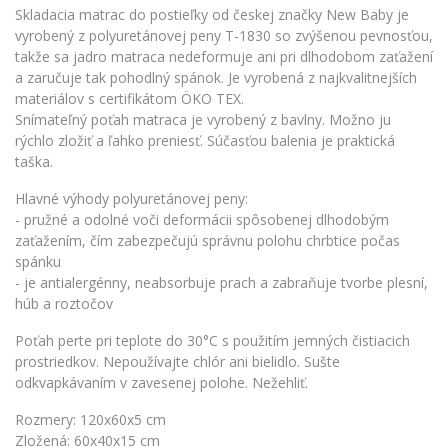
Skladacia matrac do postieľky od českej značky New Baby je
vyrobený z polyuretánovej peny T-1830 so zvýšenou pevnosťou,
takže sa jadro matraca nedeformuje ani pri dlhodobom zaťažení
a zaručuje tak pohodlný spánok. Je vyrobená z najkvalitnejších
materiálov s certifikátom ÖKO TEX.
Snímateľný poťah matraca je vyrobený z bavlny. Možno ju
rýchlo zložiť a ľahko preniesť. Súčasťou balenia je praktická
taška.
Hlavné výhody polyuretánovej peny:
- pružné a odolné voči deformácii spôsobenej dlhodobým
zaťažením, čím zabezpečujú správnu polohu chrbtice počas
spánku
- je antialergénny, neabsorbuje prach a zabraňuje tvorbe plesní,
húb a roztočov
Poťah perte pri teplote do 30°C s použitím jemných čistiacich
prostriedkov. Nepoužívajte chlór ani bielidlo. Sušte
odkvapkávaním v zavesenej polohe. Nežehliť.
Rozmery: 120x60x5 cm
Zložená: 60x40x15 cm