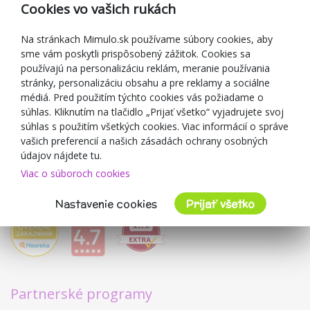
Reklamácia
Cookies vo vašich rukách
Darčekové poukážky
Zľavové kupóny
Na stránkach Mimulo.sk používame súbory cookies, aby
sme vám poskytli prispôsobený zážitok. Cookies sa
Blog
používajú na personalizáciu reklám, meranie používania
O predajcovi
stránky, personalizáciu obsahu a pre reklamy a sociálne
médiá. Pred použitím týchto cookies vás požiadame o
Mimulo.sk
súhlas. Kliknutím na tlačidlo „Prijať všetko“ vyjadrujete svoj
Obchodné podmienky
súhlas s použitím všetkých cookies. Viac informácií o správe
vašich preferencií a našich zásadách ochrany osobných
Ochrana osobných údajov GDPR
údajov nájdete tu.
Kontakty
Viac o súboroch cookies
Spolupracujeme
Hodnotenie zákazníkov
Nastavenie cookies
Prijať všetko
Partnerské programy