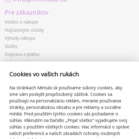
Pre zákazníkov
Všetko o nákupe
Najčastejšie otázky
Výhody nákupu
Služby
Doprava a platba
Vrátenie a výmena tovaru
Reklamácia
Cookies vo vašich rukách
Darčekové poukážky
Zľavové kupóny
Na stránkach Mimulo.sk používame súbory cookies, aby
sme vám poskytli prispôsobený zážitok. Cookies sa
Blog
používajú na personalizáciu reklám, meranie používania
O predajcovi
stránky, personalizáciu obsahu a pre reklamy a sociálne
médiá. Pred použitím týchto cookies vás požiadame o
Mimulo.sk
súhlas. Kliknutím na tlačidlo „Prijať všetko“ vyjadrujete svoj
Obchodné podmienky
súhlas s použitím všetkých cookies. Viac informácií o správe
vašich preferencií a našich zásadách ochrany osobných
Ochrana osobných údajov GDPR