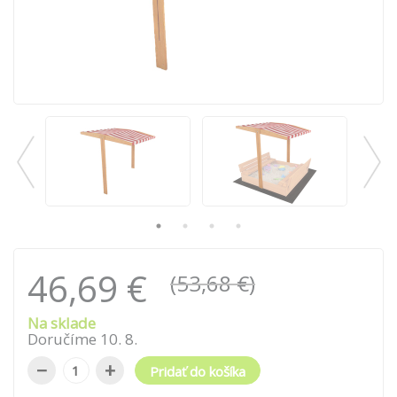
46,69 €
(53,68 €)
Na sklade
Doručíme
10
.
8
.
−
+
Pridať do košíka