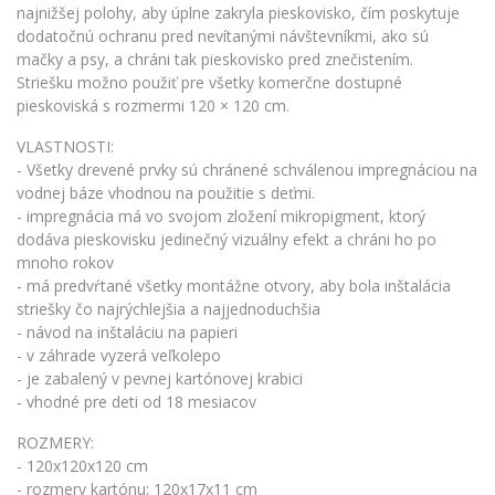
najnižšej polohy, aby úplne zakryla pieskovisko, čím poskytuje
dodatočnú ochranu pred nevítanými návštevníkmi, ako sú
mačky a psy, a chráni tak pieskovisko pred znečistením.
Striešku možno použiť pre všetky komerčne dostupné
pieskoviská s rozmermi 120 × 120 cm.
VLASTNOSTI:
- Všetky drevené prvky sú chránené schválenou impregnáciou na
vodnej báze vhodnou na použitie s deťmi.
- impregnácia má vo svojom zložení mikropigment, ktorý
dodáva pieskovisku jedinečný vizuálny efekt a chráni ho po
mnoho rokov
- má predvŕtané všetky montážne otvory, aby bola inštalácia
striešky čo najrýchlejšia a najjednoduchšia
- návod na inštaláciu na papieri
- v záhrade vyzerá veľkolepo
- je zabalený v pevnej kartónovej krabici
- vhodné pre deti od 18 mesiacov
ROZMERY:
- 120x120x120 cm
- rozmery kartónu: 120x17x11 cm