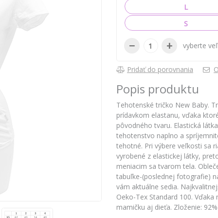
L
S
−
+
vyberte ve
Pridať do porovnania
O
Popis produktu
Tehotenské tričko New Baby. Tri
prídavkom elastanu, vďaka ktoré
pôvodného tvaru. Elastická látk
tehotenstvo naplno a spríjemnit
tehotné. Pri výbere veľkosti sa r
vyrobené z elastickej látky, pre
meniacim sa tvarom tela. Obleč
tabuľke-(poslednej fotografie) 
vám aktuálne sedia. Najkvalitnejš
Oeko-Tex Standard 100. Vďaka n
mamičku aj dieťa. Zloženie: 92%