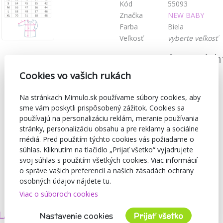
Kód
55093
Značka
NEW BABY
Farba
Biela
Veľkosť
vyberte veľkosť
Dostupné aj v tých
Cookies vo vašich rukách
Na stránkach Mimulo.sk používame súbory cookies, aby
sme vám poskytli prispôsobený zážitok. Cookies sa
používajú na personalizáciu reklám, meranie používania
stránky, personalizáciu obsahu a pre reklamy a sociálne
médiá. Pred použitím týchto cookies vás požiadame o
súhlas. Kliknutím na tlačidlo „Prijať všetko“ vyjadrujete
svoj súhlas s použitím všetkých cookies. Viac informácií
o správe vašich preferencií a našich zásadách ochrany
osobných údajov nájdete tu.
Viac o súboroch cookies
TVORÍME
BEZPEČNOSŤ
LASTNÉ PRODUKTY
A KVALITA
Nastavenie cookies
Prijať všetko