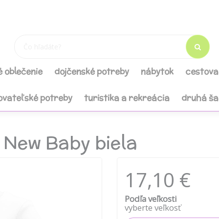
é oblečenie
dojčenské potreby
nábytok
cestova
ovateľské potreby
turistika a rekreácia
druhá š
 New Baby biela
17,10 €
Podľa veľkosti
vyberte veľkosť