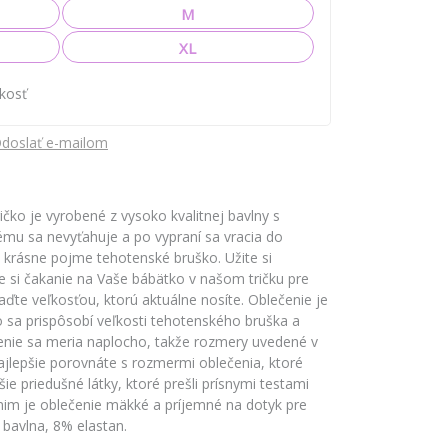
M
XL
ľkosť
doslať e-mailom
čko je vyrobené z vysoko kvalitnej bavlny s
mu sa nevyťahuje a po vypraní sa vracia do
a krásne pojme tehotenské bruško. Užite si
e si čakanie na Vaše bábätko v našom tričku pre
iaďte veľkosťou, ktorú aktuálne nosíte. Oblečenie je
to sa prispôsobí veľkosti tehotenského bruška a
enie sa meria naplocho, takže rozmery uvedené v
najlepšie porovnáte s rozmermi oblečenia, ktoré
ie priedušné látky, ktoré prešli prísnymi testami
im je oblečenie mäkké a príjemné na dotyk pre
 bavlna, 8% elastan.