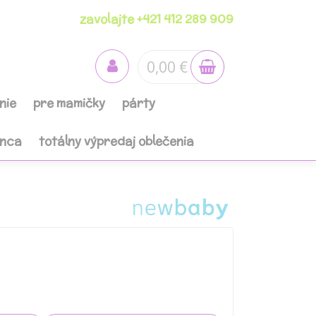
zavolajte +421 412 289 909
0,00 €
nie
pre mamičky
párty
anca
totálny výpredaj oblečenia