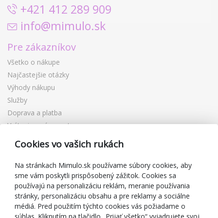
+421 412 289 909
info@mimulo.sk
Pre zákazníkov
Všetko o nákupe
Najčastejšie otázky
Výhody nákupu
Služby
Doprava a platba
Vrátenie a výmena tovaru
Reklamácia
Cookies vo vašich rukách
Darčekové poukážky
Zľavové kupóny
Na stránkach Mimulo.sk používame súbory cookies, aby
sme vám poskytli prispôsobený zážitok. Cookies sa
Blog
používajú na personalizáciu reklám, meranie používania
O predajcovi
stránky, personalizáciu obsahu a pre reklamy a sociálne
médiá. Pred použitím týchto cookies vás požiadame o
Mimulo.sk
súhlas. Kliknutím na tlačidlo „Prijať všetko“ vyjadrujete svoj