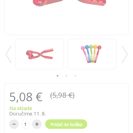
5,08 €
(5,98 €)
Na sklade
Doručíme
11
.
8
.
−
+
Pridať do košíka