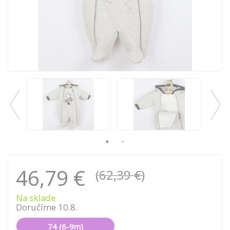
46,79 €
(62,39 €)
Na sklade
Doručíme 10.8.
74 (6-9m)