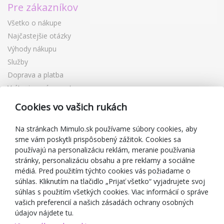
Pre zákazníkov
Všetko o nákupe
Najčastejšie otázky
Výhody nákupu
Služby
Doprava a platba
Vrátenie a výmena tovaru
Reklamácia
Cookies vo vašich rukách
Darčekové poukážky
Zľavové kupóny
Na stránkach Mimulo.sk používame súbory cookies, aby
sme vám poskytli prispôsobený zážitok. Cookies sa
Blog
používajú na personalizáciu reklám, meranie používania
O predajcovi
stránky, personalizáciu obsahu a pre reklamy a sociálne
médiá. Pred použitím týchto cookies vás požiadame o
Mimulo.sk
súhlas. Kliknutím na tlačidlo „Prijať všetko“ vyjadrujete svoj
Obchodné podmienky
súhlas s použitím všetkých cookies. Viac informácií o správe
vašich preferencií a našich zásadách ochrany osobných
Ochrana osobných údajov GDPR
údajov nájdete tu.
Kontakty