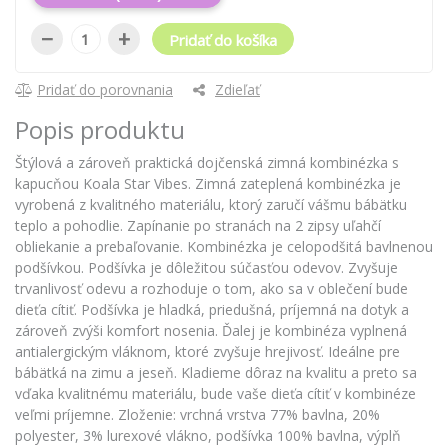
−
+
Pridať do košíka
Pridať do porovnania
Zdieľať
Popis produktu
Štýlová a zároveň praktická dojčenská zimná kombinézka s
kapucňou Koala Star Vibes. Zimná zateplená kombinézka je
vyrobená z kvalitného materiálu, ktorý zaručí vášmu bábätku
teplo a pohodlie. Zapínanie po stranách na 2 zipsy uľahčí
obliekanie a prebaľovanie. Kombinézka je celopodšitá bavlnenou
podšívkou. Podšívka je dôležitou súčasťou odevov. Zvyšuje
trvanlivosť odevu a rozhoduje o tom, ako sa v oblečení bude
dieťa cítiť. Podšívka je hladká, priedušná, príjemná na dotyk a
zároveň zvýši komfort nosenia. Ďalej je kombinéza vyplnená
antialergickým vláknom, ktoré zvyšuje hrejivosť. Ideálne pre
bábätká na zimu a jeseň. Kladieme dôraz na kvalitu a preto sa
vďaka kvalitnému materiálu, bude vaše dieťa cítiť v kombinéze
veľmi príjemne. Zloženie: vrchná vrstva 77% bavlna, 20%
polyester, 3% lurexové vlákno, podšívka 100% bavlna, výplň