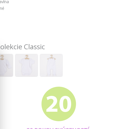
avlna
čné
é
olekcie Classic