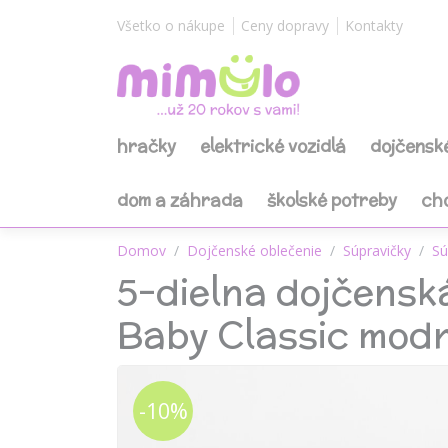
Všetko o nákupe
Ceny dopravy
Kontakty
hračky
elektrické vozidlá
dojčensk
dom a záhrada
školské potreby
ch
Domov
Dojčenské oblečenie
Súpravičky
Sú
5-dielna dojčensk
Baby Classic mod
-10%