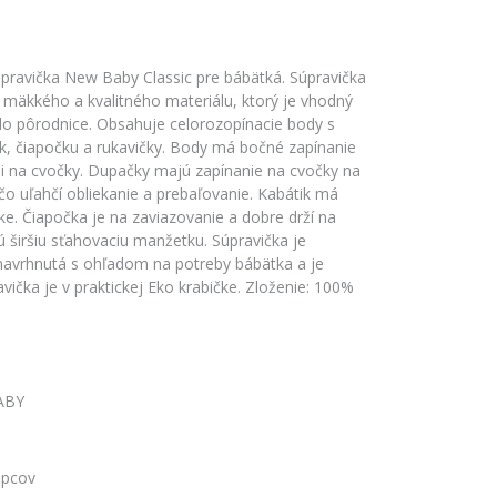
pravička New Baby Classic pre bábätká. Súpravička
 mäkkého a kvalitného materiálu, ktorý je vhodný
do pôrodnice. Obsahuje celorozopínacie body s
k, čiapočku a rukavičky. Body má bočné zapínanie
mi na cvočky. Dupačky majú zapínanie na cvočky na
o uľahčí obliekanie a prebaľovanie. Kabátik má
ke. Čiapočka je na zaviazovanie a dobre drží na
ú širšiu sťahovaciu manžetku. Súpravička je
 navrhnutá s ohľadom na potreby bábätka a je
vička je v praktickej Eko krabičke. Zloženie: 100%
ABY
apcov