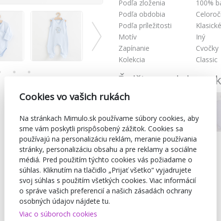
Podľa zloženia
100% b
Podľa obdobia
Celoro
Podľa príležitosti
Klasick
Motív
Iný
Zapínanie
Cvočky
Kolekcia
Classic
Ďalšie produkty z k
Cookies vo vašich rukách
Na stránkach Mimulo.sk používame súbory cookies, aby
sme vám poskytli prispôsobený zážitok. Cookies sa
používajú na personalizáciu reklám, meranie používania
stránky, personalizáciu obsahu a pre reklamy a sociálne
médiá. Pred použitím týchto cookies vás požiadame o
súhlas. Kliknutím na tlačidlo „Prijať všetko“ vyjadrujete
svoj súhlas s použitím všetkých cookies. Viac informácií
o správe vašich preferencií a našich zásadách ochrany
osobných údajov nájdete tu.
Viac o súboroch cookies