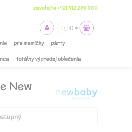
zavolajte +421 412 289 909
0,00 €
nie
pre mamičky
párty
anca
totálny výpredaj oblečenia
ce New
ostupný