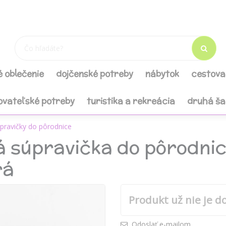
é oblečenie
dojčenské potreby
nábytok
cestova
ovateľské potreby
turistika a rekreácia
druhá š
pravičky do pôrodnice
á súpravička do pôrodni
rá
Produkt už nie je d
Odoslať e-mailom