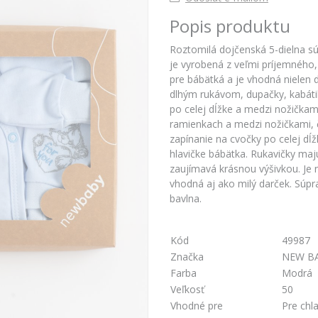
Popis produktu
Roztomilá dojčenská 5-dielna sú
je vyrobená z veľmi príjemného,
pre bábätká a je vhodná nielen 
dlhým rukávom, dupačky, kabáti
po celej dĺžke a medzi nožička
ramienkach a medzi nožičkami, č
zapínanie na cvočky po celej dĺž
hlavičke bábätka. Rukavičky maj
zaujímavá krásnou výšivkou. Je
vhodná aj ako milý darček. Súpra
bavlna.
Kód
49987
Značka
NEW B
Farba
Modrá
Veľkosť
50
Vhodné pre
Pre chl