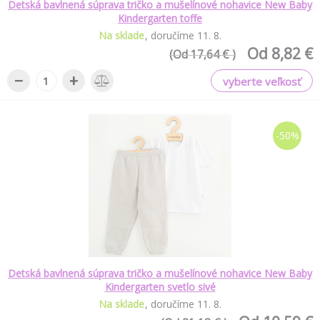
Detská bavlnená súprava tričko a mušelínové nohavice New Baby
Kindergarten toffe
Na sklade
doručíme
11
.
8
.
Od 8,82 €
(Od 17,64 € )
−
+
vyberte veľkosť
-50%
Detská bavlnená súprava tričko a mušelínové nohavice New Baby
Kindergarten svetlo sivé
Na sklade
doručíme
11
.
8
.