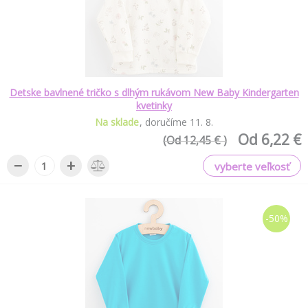
Detske bavlnené tričko s dlhým rukávom New Baby Kindergarten
kvetinky
Na sklade
doručíme
11
.
8
.
Od 6,22 €
(Od 12,45 € )
−
+
vyberte veľkosť
-50%