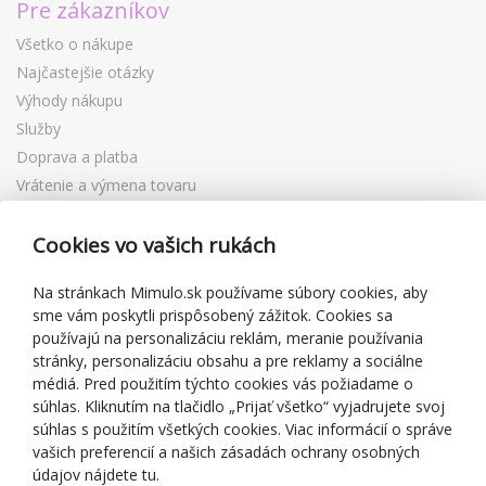
Pre zákazníkov
Všetko o nákupe
Najčastejšie otázky
Výhody nákupu
Služby
Doprava a platba
Vrátenie a výmena tovaru
Reklamácia
Cookies vo vašich rukách
Darčekové poukážky
Zľavové kupóny
Na stránkach Mimulo.sk používame súbory cookies, aby
Blog
sme vám poskytli prispôsobený zážitok. Cookies sa
používajú na personalizáciu reklám, meranie používania
O predajcovi
stránky, personalizáciu obsahu a pre reklamy a sociálne
Mimulo.sk
médiá. Pred použitím týchto cookies vás požiadame o
Obchodné podmienky
súhlas. Kliknutím na tlačidlo „Prijať všetko“ vyjadrujete svoj
súhlas s použitím všetkých cookies. Viac informácií o správe
Ochrana osobných údajov GDPR
vašich preferencií a našich zásadách ochrany osobných
Kontakty
údajov nájdete tu.