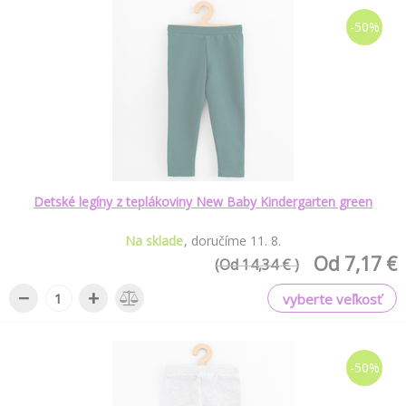
-50%
Detské legíny z teplákoviny New Baby Kindergarten green
Na sklade
doručíme
11
.
8
.
Od 7,17 €
(Od 14,34 € )
−
+
vyberte veľkosť
-50%