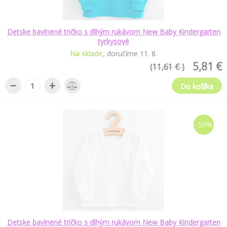
Detske bavlnené tričko s dlhým rukávom New Baby Kindergarten
tyrkysové
Na sklade
doručíme
11
.
8
.
5,81 €
(11,61 € )
−
+
Do košíka
-50%
Detske bavlnené tričko s dlhým rukávom New Baby Kindergarten