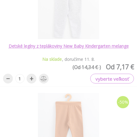
Detské legíny z teplákoviny New Baby Kindergarten melange
Na sklade
doručíme
11
.
8
.
Od 7,17 €
(Od 14,34 € )
−
+
vyberte veľkosť
-50%