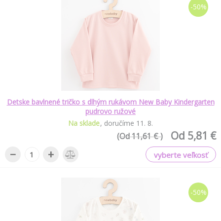
-50%
Detske bavlnené tričko s dlhým rukávom New Baby Kindergarten
pudrovo ružové
Na sklade
doručíme
11
.
8
.
Od 5,81 €
(Od 11,61 € )
−
+
vyberte veľkosť
-50%