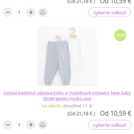
Od 10,59 €
(Od 21,18 € )
−
+
vyberte veľkosť
-50%
Detská bavlnená súprava tričko a mušelínové nohavice New Baby
Kindergarten modro-sivé
Na sklade
doručíme
11
.
8
.
Od 10,59 €
(Od 21,18 € )
−
+
vyberte veľkosť