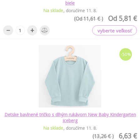
biele
Na sklade
doručíme
11
.
8
.
Od 5,81 €
(Od 11,61 € )
−
+
vyberte veľkosť
-50%
Detske bavlnené tričko s dlhým rukávom New Baby Kindergarten
iceberg
Na sklade
doručíme
11
.
8
.
6,63 €
(13,26 € )