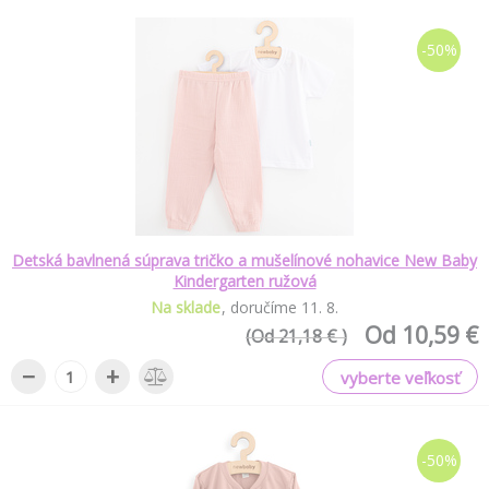
-50%
Detská bavlnená súprava tričko a mušelínové nohavice New Baby
Kindergarten ružová
Na sklade
doručíme
11
.
8
.
Od 10,59 €
(Od 21,18 € )
−
+
vyberte veľkosť
-50%