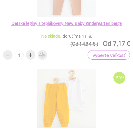
Detské legíny z teplákoviny New Baby Kindergarten beige
Na sklade
doručíme
11
.
8
.
Od 7,17 €
(Od 14,34 € )
−
+
vyberte veľkosť
-50%