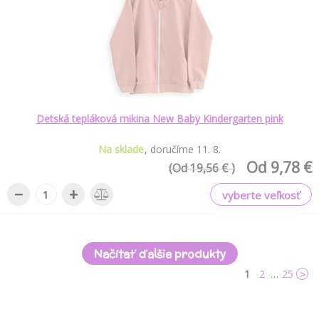
Detská tepláková mikina New Baby Kindergarten pink
Na sklade
doručíme
11
.
8
.
Od 9,78 €
(Od 19,56 € )
−
+
vyberte veľkosť
Načítať ďalšie produkty
1
2
…
25
>