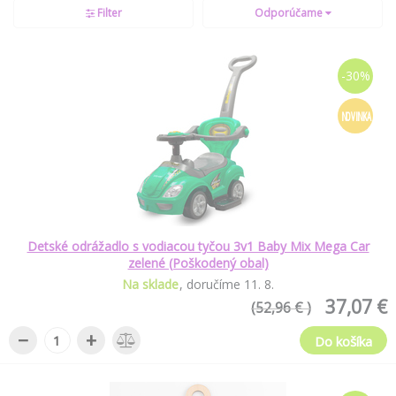
Filter
Odporúčame
-30%
NOVINKA
Detské odrážadlo s vodiacou tyčou 3v1 Baby Mix Mega Car
zelené (Poškodený obal)
Na sklade
doručíme
11
.
8
.
37,07 €
(52,96 € )
−
+
Do košíka