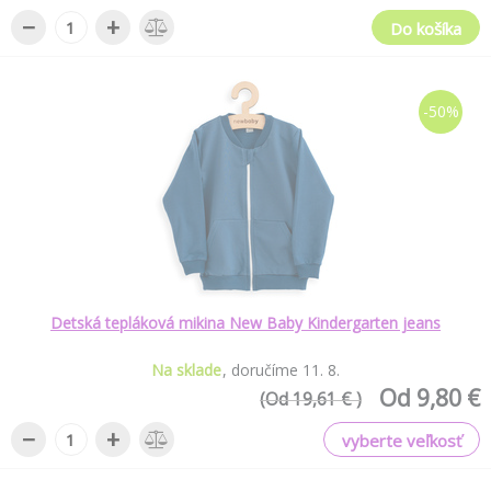
−
+
Do košíka
-50%
Detská tepláková mikina New Baby Kindergarten jeans
Na sklade
doručíme
11
.
8
.
Od 9,80 €
(Od 19,61 € )
−
+
vyberte veľkosť