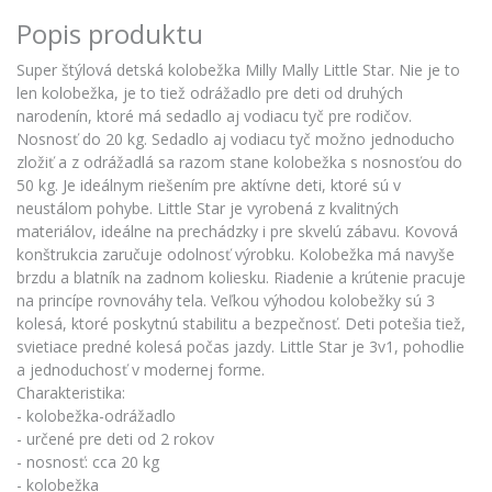
Popis produktu
Super štýlová detská kolobežka Milly Mally Little Star. Nie je to
len kolobežka, je to tiež odrážadlo pre deti od druhých
narodenín, ktoré má sedadlo aj vodiacu tyč pre rodičov.
Nosnosť do 20 kg. Sedadlo aj vodiacu tyč možno jednoducho
zložiť a z odrážadlá sa razom stane kolobežka s nosnosťou do
50 kg. Je ideálnym riešením pre aktívne deti, ktoré sú v
neustálom pohybe. Little Star je vyrobená z kvalitných
materiálov, ideálne na prechádzky i pre skvelú zábavu. Kovová
konštrukcia zaručuje odolnosť výrobku. Kolobežka má navyše
brzdu a blatník na zadnom koliesku. Riadenie a krútenie pracuje
na princípe rovnováhy tela. Veľkou výhodou kolobežky sú 3
kolesá, ktoré poskytnú stabilitu a bezpečnosť. Deti potešia tiež,
svietiace predné kolesá počas jazdy. Little Star je 3v1, pohodlie
a jednoduchosť v modernej forme.
Charakteristika:
- kolobežka-odrážadlo
- určené pre deti od 2 rokov
- nosnosť: cca 20 kg
- kolobežka