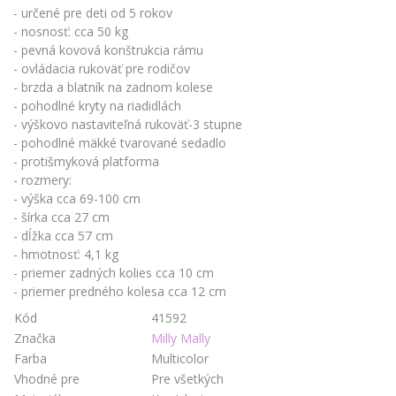
- určené pre deti od 5 rokov
- nosnosť: cca 50 kg
- pevná kovová konštrukcia rámu
- ovládacia rukoväť pre rodičov
- brzda a blatník na zadnom kolese
- pohodlné kryty na riadidlách
- výškovo nastaviteľná rukoväť-3 stupne
- pohodlné mäkké tvarované sedadlo
- protišmyková platforma
- rozmery:
- výška cca 69-100 cm
- šírka cca 27 cm
- dĺžka cca 57 cm
- hmotnosť: 4,1 kg
- priemer zadných kolies cca 10 cm
- priemer predného kolesa cca 12 cm
Kód
41592
Značka
Milly Mally
Farba
Multicolor
Vhodné pre
Pre všetkých