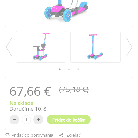
67,66 €
(75,18 €)
Na sklade
Doručíme
10
.
8
.
−
+
Pridať do košíka
Pridať do porovnania
Zdieľať