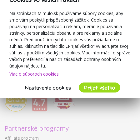
Darčekové poukážky
Zľavové kupóny
Na stránkach Mimulo.sk používame súbory cookies, aby
sme vám poskytli prispôsobený zážitok. Cookies sa
Blog
používajú na personalizáciu reklám, meranie používania
O predajcovi
stránky, personalizáciu obsahu a pre reklamy a sociálne
médiá. Pred použitím týchto cookies vás požiadame o
Mimulo.sk
súhlas. Kliknutím na tlačidlo „Prijať všetko“ vyjadrujete svoj
Obchodné podmienky
súhlas s použitím všetkých cookies. Viac informácií o správe
vašich preferencií a našich zásadách ochrany osobných
Ochrana osobných údajov GDPR
údajov nájdete tu.
Kontakty
Viac o súboroch cookies
Spolupracujeme
Hodnotenie zákazníkov
Nastavenie cookies
Prijať všetko
Partnerské programy
Affiliate program