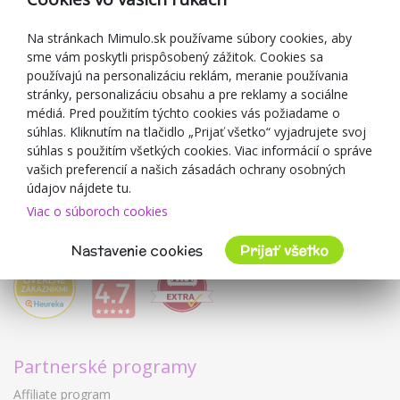
Darčekové poukážky
Zľavové kupóny
Na stránkach Mimulo.sk používame súbory cookies, aby
sme vám poskytli prispôsobený zážitok. Cookies sa
Blog
používajú na personalizáciu reklám, meranie používania
O predajcovi
stránky, personalizáciu obsahu a pre reklamy a sociálne
médiá. Pred použitím týchto cookies vás požiadame o
Mimulo.sk
súhlas. Kliknutím na tlačidlo „Prijať všetko“ vyjadrujete svoj
Obchodné podmienky
súhlas s použitím všetkých cookies. Viac informácií o správe
vašich preferencií a našich zásadách ochrany osobných
Ochrana osobných údajov GDPR
údajov nájdete tu.
Kontakty
Viac o súboroch cookies
Spolupracujeme
Hodnotenie zákazníkov
Nastavenie cookies
Prijať všetko
Partnerské programy
Affiliate program