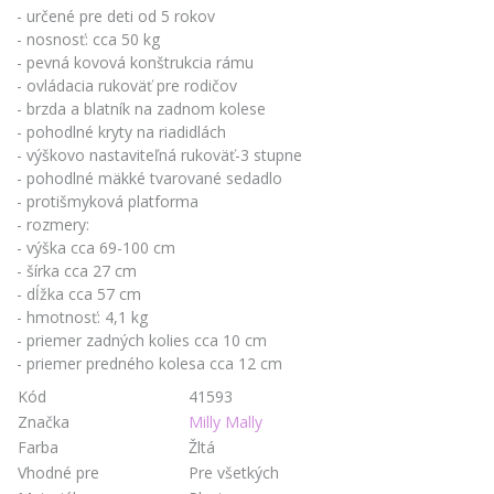
- určené pre deti od 5 rokov
- nosnosť: cca 50 kg
- pevná kovová konštrukcia rámu
- ovládacia rukoväť pre rodičov
- brzda a blatník na zadnom kolese
- pohodlné kryty na riadidlách
- výškovo nastaviteľná rukoväť-3 stupne
- pohodlné mäkké tvarované sedadlo
- protišmyková platforma
- rozmery:
- výška cca 69-100 cm
- šírka cca 27 cm
- dĺžka cca 57 cm
- hmotnosť: 4,1 kg
- priemer zadných kolies cca 10 cm
- priemer predného kolesa cca 12 cm
Kód
41593
Značka
Milly Mally
Farba
Žltá
Vhodné pre
Pre všetkých