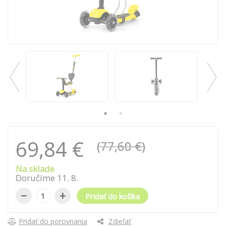
69,84 €
(77,60 €)
Na sklade
Doručíme
11
.
8
.
−
+
Pridať do košíka
Pridať do porovnania
Zdieľať