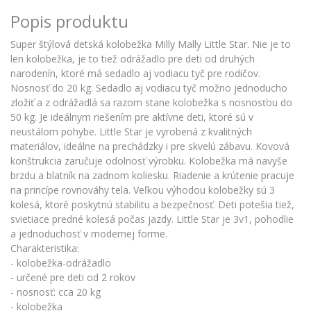
Popis produktu
Super štýlová detská kolobežka Milly Mally Little Star. Nie je to
len kolobežka, je to tiež odrážadlo pre deti od druhých
narodenín, ktoré má sedadlo aj vodiacu tyč pre rodičov.
Nosnosť do 20 kg. Sedadlo aj vodiacu tyč možno jednoducho
zložiť a z odrážadlá sa razom stane kolobežka s nosnosťou do
50 kg. Je ideálnym riešením pre aktívne deti, ktoré sú v
neustálom pohybe. Little Star je vyrobená z kvalitných
materiálov, ideálne na prechádzky i pre skvelú zábavu. Kovová
konštrukcia zaručuje odolnosť výrobku. Kolobežka má navyše
brzdu a blatník na zadnom koliesku. Riadenie a krútenie pracuje
na princípe rovnováhy tela. Veľkou výhodou kolobežky sú 3
kolesá, ktoré poskytnú stabilitu a bezpečnosť. Deti potešia tiež,
svietiace predné kolesá počas jazdy. Little Star je 3v1, pohodlie
a jednoduchosť v modernej forme.
Charakteristika:
- kolobežka-odrážadlo
- určené pre deti od 2 rokov
- nosnosť: cca 20 kg
- kolobežka