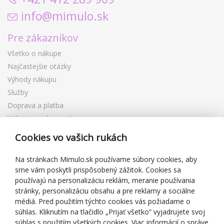
info@mimulo.sk
Pre zákazníkov
Všetko o nákupe
Najčastejšie otázky
Výhody nákupu
Služby
Doprava a platba
Vrátenie a výmena tovaru
Reklamácia
Cookies vo vašich rukách
Darčekové poukážky
Zľavové kupóny
Na stránkach Mimulo.sk používame súbory cookies, aby
sme vám poskytli prispôsobený zážitok. Cookies sa
Blog
používajú na personalizáciu reklám, meranie používania
O predajcovi
stránky, personalizáciu obsahu a pre reklamy a sociálne
médiá. Pred použitím týchto cookies vás požiadame o
Mimulo.sk
súhlas. Kliknutím na tlačidlo „Prijať všetko“ vyjadrujete svoj
Obchodné podmienky
súhlas s použitím všetkých cookies. Viac informácií o správe