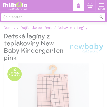
MENU
Domov
Dojčenské oblečenie
Nohavice
Legíny
Detské legíny z
teplákoviny New
Baby Kindergarten
pink
až
-50%