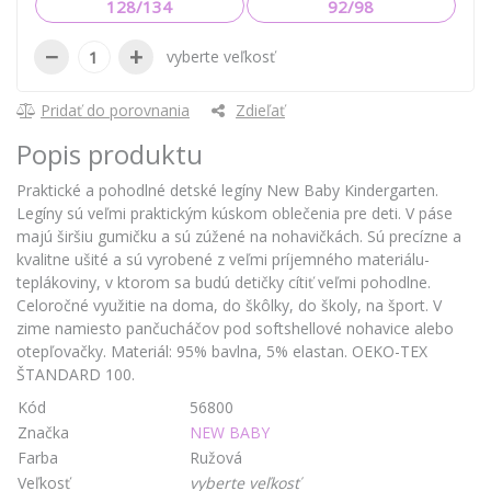
128/134
92/98
−
+
vyberte veľkosť
Pridať do porovnania
Zdieľať
Popis produktu
Praktické a pohodlné detské legíny New Baby Kindergarten.
Legíny sú veľmi praktickým kúskom oblečenia pre deti. V páse
majú širšiu gumičku a sú zúžené na nohavičkách. Sú precízne a
kvalitne ušité a sú vyrobené z veľmi príjemného materiálu-
teplákoviny, v ktorom sa budú detičky cítiť veľmi pohodlne.
Celoročné využitie na doma, do škôlky, do školy, na šport. V
zime namiesto pančucháčov pod softshellové nohavice alebo
otepľovačky. Materiál: 95% bavlna, 5% elastan. OEKO-TEX
ŠTANDARD 100.
Kód
56800
Značka
NEW BABY
Farba
Ružová
Veľkosť
vyberte veľkosť