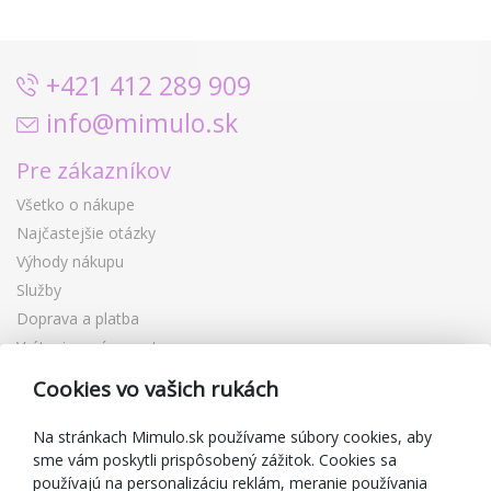
+421 412 289 909
info@mimulo.sk
Pre zákazníkov
Všetko o nákupe
Najčastejšie otázky
Výhody nákupu
Služby
Doprava a platba
Vrátenie a výmena tovaru
Reklamácia
Cookies vo vašich rukách
Darčekové poukážky
Zľavové kupóny
Na stránkach Mimulo.sk používame súbory cookies, aby
sme vám poskytli prispôsobený zážitok. Cookies sa
Blog
používajú na personalizáciu reklám, meranie používania