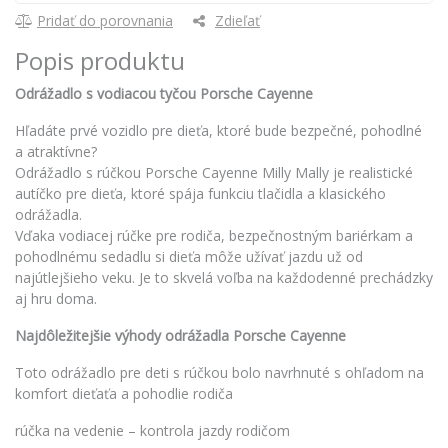
Pridať do porovnania
Zdieľať
Popis produktu
Odrážadlo s vodiacou tyčou Porsche Cayenne
Hľadáte prvé vozidlo pre dieťa, ktoré bude bezpečné, pohodlné
a atraktívne?
Odrážadlo s rúčkou Porsche Cayenne Milly Mally je realistické
autíčko pre dieťa, ktoré spája funkciu tlačidla a klasického
odrážadla.
Vďaka vodiacej rúčke pre rodiča, bezpečnostným bariérkam a
pohodlnému sedadlu si dieťa môže užívať jazdu už od
najútlejšieho veku. Je to skvelá voľba na každodenné prechádzky
aj hru doma.
Najdôležitejšie výhody odrážadla Porsche Cayenne
Toto odrážadlo pre deti s rúčkou bolo navrhnuté s ohľadom na
komfort dieťaťa a pohodlie rodiča
rúčka na vedenie – kontrola jazdy rodičom