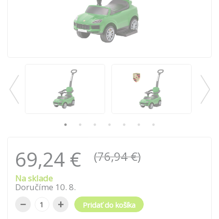
69,24 €
(76,94 €)
Na sklade
Doručíme
10
.
8
.
−
+
Pridať do košíka