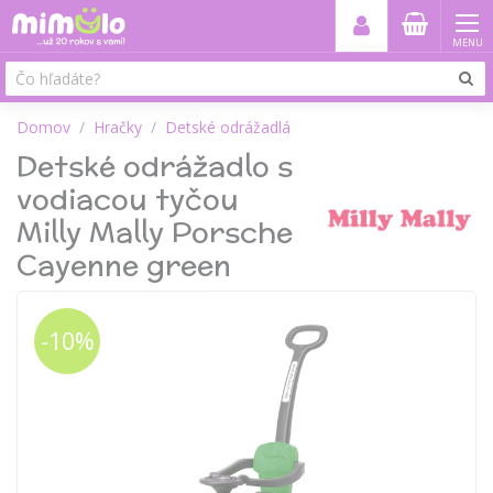
MENU
Domov
Hračky
Detské odrážadlá
Detské odrážadlo s
vodiacou tyčou
Milly Mally Porsche
Cayenne green
-10%