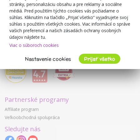
O predajcovi
stránky, personalizáciu obsahu a pre reklamy a sociálne
médiá. Pred použitím týchto cookies vás požiadame o
Mimulo.sk
súhlas. Kliknutím na tlačidlo „Prijať všetko“ vyjadrujete svoj
Obchodné podmienky
súhlas s použitím všetkých cookies. Viac informácií o správe
vašich preferencií a našich zásadách ochrany osobných
Ochrana osobných údajov GDPR
údajov nájdete tu.
Kontakty
Viac o súboroch cookies
Spolupracujeme
Hodnotenie zákazníkov
Nastavenie cookies
Prijať všetko
Partnerské programy
Affiliate program
Veľkoobchodná spolupráca
Sledujte nás