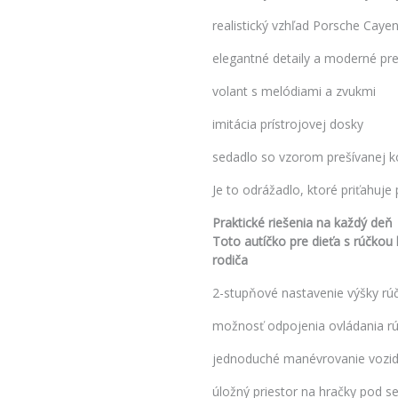
realistický vzhľad Porsche Caye
elegantné detaily a moderné pr
volant s melódiami a zvukmi
imitácia prístrojovej dosky
sedadlo so vzorom prešívanej 
Je to odrážadlo, ktoré priťahuje
Praktické riešenia na každý deň
Toto autíčko pre dieťa s rúčkou
rodiča
2-stupňové nastavenie výšky rú
možnosť odpojenia ovládania r
jednoduché manévrovanie vozid
úložný priestor na hračky pod 