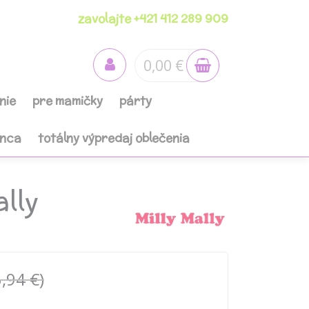
zavolajte +421 412 289 909
0,00 €
nie
pre mamičky
párty
anca
totálny výpredaj oblečenia
ally
,94 €)