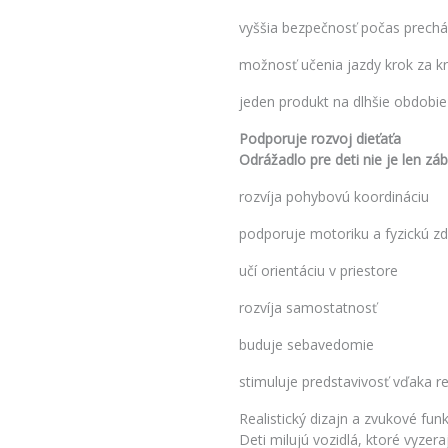
vyššia bezpečnosť počas prech
možnosť učenia jazdy krok za 
jeden produkt na dlhšie obdobie
Podporuje rozvoj dieťaťa
Odrážadlo pre deti nie je len zá
rozvíja pohybovú koordináciu
podporuje motoriku a fyzickú z
učí orientáciu v priestore
rozvíja samostatnosť
buduje sebavedomie
stimuluje predstavivosť vďaka r
Realistický dizajn a zvukové funk
Deti milujú vozidlá, ktoré vyzer