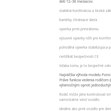
deti 12–36 mesiacov.
stabilná konštrukcia a široká zá
bariérky chrániace dieťa
opierka proti prevráteniu
výsuvné opierky nôh pre komfor
pohodlná opierka stabilizujúca 
certifikát bezpečnosti CE
Vďaka tomu je to bezpečné odráž
Najväčšia výhoda modelu Pors
Práve funkcia vedenia rodičom (
výnimočným oproti jednoduchý
Rodič môže plne kontrolovať sme
samostatne viesť vozidlo.
ideálne ako prvé vozidlo pre die