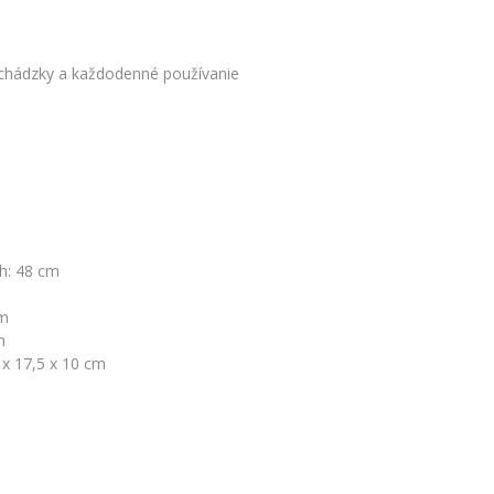
rechádzky a každodenné používanie
ôh: 48 cm
cm
m
 x 17,5 x 10 cm