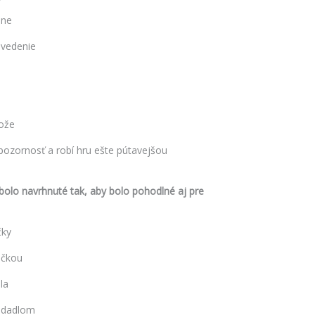
nne
evedenie
kože
 pozornosť a robí hru ešte pútavejšou
 bolo navrhnuté tak, aby bolo pohodlné aj pre
čky
účkou
la
sedadlom