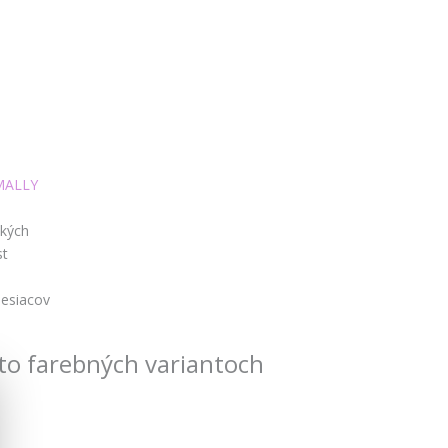
MALLY
tkých
st
esiacov
to farebných variantoch