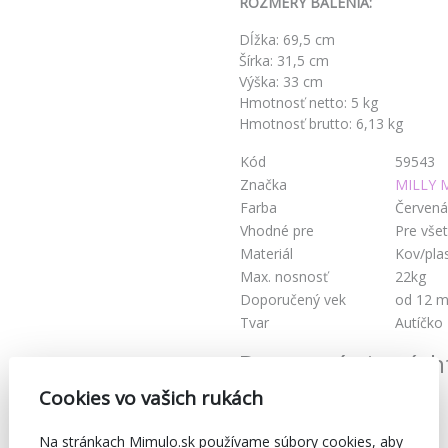
ROZMERY BALENIA:
Dĺžka: 69,5 cm
Šírka: 31,5 cm
Výška: 33 cm
Hmotnosť netto: 5 kg
Hmotnosť brutto: 6,13 kg
Kód
59543
Značka
MILLY 
Farba
Červená
Vhodné pre
Pre vše
Materiál
Kov/pla
Max. nosnosť
22kg
Doporučený vek
od 12 m
Tvar
Autíčko
Dostupné aj v tých
Cookies vo vašich rukách
Na stránkach Mimulo.sk používame súbory cookies, aby