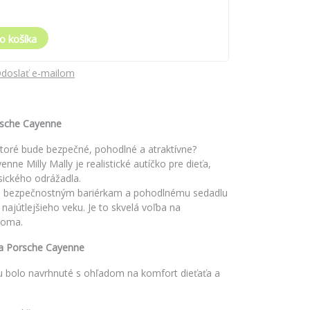
o košíka
doslať e-mailom
rsche Cayenne
 ktoré bude bezpečné, pohodlné a atraktívne?
ne Milly Mally je realistické autíčko pre dieťa,
asického odrážadla.
ča, bezpečnostným bariérkam a pohodlnému sedadlu
 najútlejšieho veku. Je to skvelá voľba na
doma.
la Porsche Cayenne
ou bolo navrhnuté s ohľadom na komfort dieťaťa a