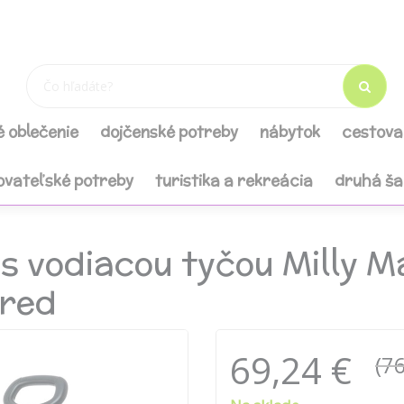
é oblečenie
dojčenské potreby
nábytok
cestova
ovateľské potreby
turistika a rekreácia
druhá š
s vodiacou tyčou Milly M
 red
69,24 €
(76