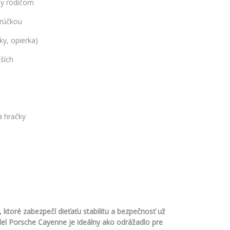
dy rodičom
 rúčkou
ky, opierka)
ších
a hračky
 ktoré zabezpečí dieťaťu stabilitu a bezpečnosť už
el Porsche Cayenne je ideálny ako odrážadlo pre