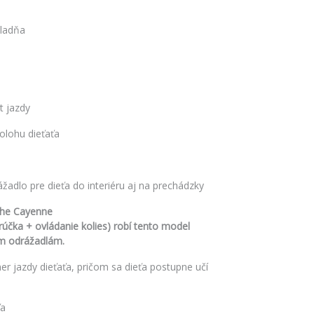
kladňa
t jazdy
polohu dieťaťa
adlo pre dieťa do interiéru aj na prechádzky
che Cayenne
rúčka + ovládanie kolies) robí tento model
m odrážadlám.
r jazdy dieťaťa, pričom sa dieťa postupne učí
ťa