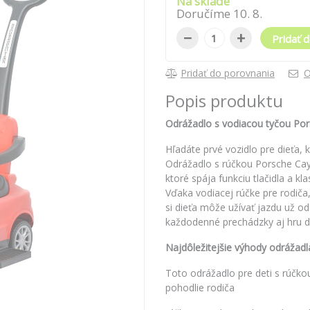
Na sklade
Doručíme
10
.
8
.
−
+
Pridať d
Pridať do porovnania
O
Popis produktu
Odrážadlo s vodiacou tyčou Po
Hľadáte prvé vozidlo pre dieťa,
Odrážadlo s rúčkou Porsche Cayen
ktoré spája funkciu tlačidla a kl
Vďaka vodiacej rúčke pre rodi
si dieťa môže užívať jazdu už od
každodenné prechádzky aj hru 
Najdôležitejšie výhody odrážad
Toto odrážadlo pre deti s rúčk
pohodlie rodiča