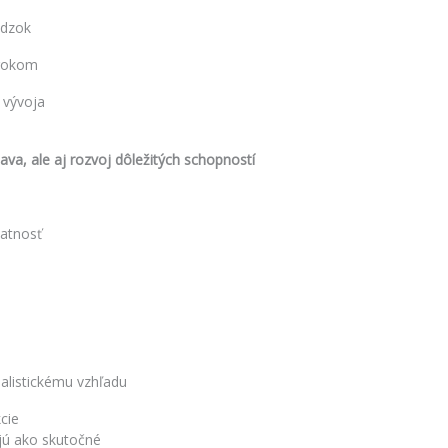
ádzok
krokom
 vývoja
bava, ale aj rozvoj dôležitých schopností
datnosť
ealistickému vzhľadu
cie
ajú ako skutočné