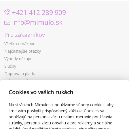
+421 412 289 909
info@mimulo.sk
Pre zákazníkov
Všetko o nákupe
Najčastejšie otázky
Výhody nákupu
Služby
Doprava a platba
Vrátenie a výmena tovaru
Reklamácia
Cookies vo vašich rukách
Darčekové poukážky
Zľavové kupóny
Na stránkach Mimulo.sk používame súbory cookies, aby
sme vám poskytli prispôsobený zážitok. Cookies sa
Blog
používajú na personalizáciu reklám, meranie používania
O predajcovi
stránky, personalizáciu obsahu a pre reklamy a sociálne
médiá. Pred použitím týchto cookies vás požiadame o