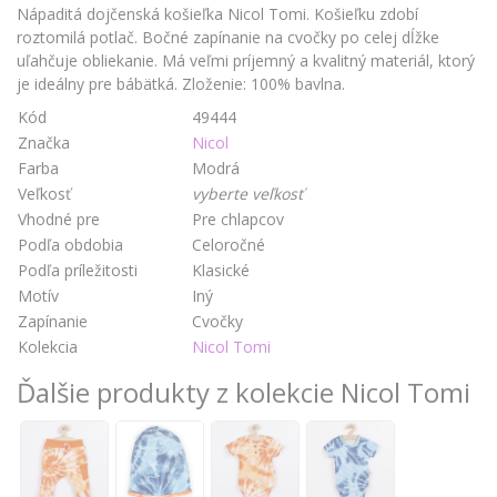
Nápaditá dojčenská košieľka Nicol Tomi. Košieľku zdobí
roztomilá potlač. Bočné zapínanie na cvočky po celej dĺžke
uľahčuje obliekanie. Má veľmi príjemný a kvalitný materiál, ktorý
je ideálny pre bábätká. Zloženie: 100% bavlna.
Kód
49444
Značka
Nicol
Farba
Modrá
Veľkosť
vyberte veľkosť
Vhodné pre
Pre chlapcov
Podľa obdobia
Celoročné
Podľa príležitosti
Klasické
Motív
Iný
Zapínanie
Cvočky
Kolekcia
Nicol Tomi
Ďalšie produkty z kolekcie Nicol Tomi