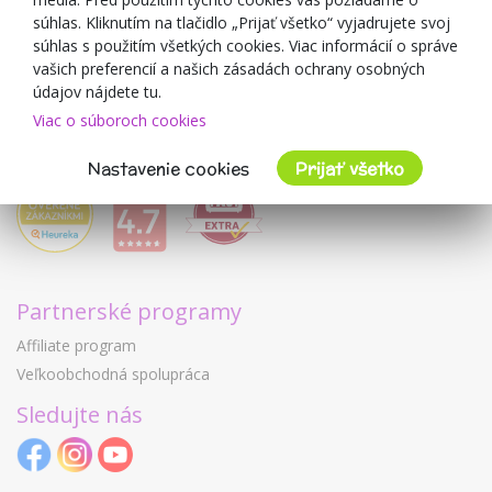
Mimulo.sk
súhlas. Kliknutím na tlačidlo „Prijať všetko“ vyjadrujete svoj
Obchodné podmienky
súhlas s použitím všetkých cookies. Viac informácií o správe
vašich preferencií a našich zásadách ochrany osobných
Ochrana osobných údajov GDPR
údajov nájdete tu.
Kontakty
Viac o súboroch cookies
Spolupracujeme
Hodnotenie zákazníkov
Nastavenie cookies
Prijať všetko
Partnerské programy
Affiliate program
Veľkoobchodná spolupráca
Sledujte nás