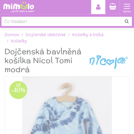
MENU
Domov
Dojčenské oblečenie
Košieľky a tričká
Košieľky
Dojčenská bavlněná
košilka Nicol Tomi
modrá
až
-40%