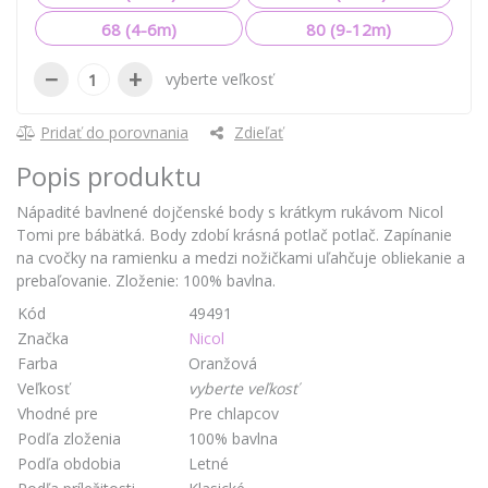
68 (4-6m)
80 (9-12m)
−
+
vyberte veľkosť
Pridať do porovnania
Zdieľať
Popis produktu
Nápadité bavlnené dojčenské body s krátkym rukávom Nicol
Tomi pre bábätká. Body zdobí krásná potlač potlač. Zapínanie
na cvočky na ramienku a medzi nožičkami uľahčuje obliekanie a
prebaľovanie. Zloženie: 100% bavlna.
Kód
49491
Značka
Nicol
Farba
Oranžová
Veľkosť
vyberte veľkosť
Vhodné pre
Pre chlapcov
Podľa zloženia
100% bavlna
Podľa obdobia
Letné