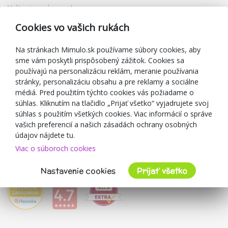
Vrátenie a výmena tovaru
Reklamácia
Cookies vo vašich rukách
Darčekové poukážky
Zľavové kupóny
Na stránkach Mimulo.sk používame súbory cookies, aby
sme vám poskytli prispôsobený zážitok. Cookies sa
Blog
používajú na personalizáciu reklám, meranie používania
O predajcovi
stránky, personalizáciu obsahu a pre reklamy a sociálne
médiá. Pred použitím týchto cookies vás požiadame o
Mimulo.sk
súhlas. Kliknutím na tlačidlo „Prijať všetko“ vyjadrujete svoj
Obchodné podmienky
súhlas s použitím všetkých cookies. Viac informácií o správe
vašich preferencií a našich zásadách ochrany osobných
Ochrana osobných údajov GDPR
údajov nájdete tu.
Kontakty
Viac o súboroch cookies
Spolupracujeme
Hodnotenie zákazníkov
Nastavenie cookies
Prijať všetko