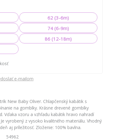
62 (3-6m)
74 (6-9m)
86 (12-18m)
ľkosť
doslať e-mailom
trík New Baby Oliver. Chlapčenský kabátik s
pínanie na gombíky. Krásne drevené gombíky
d. Vďaka vzoru a vzhľadu kabátik hravo nahradí
. Je vyrobený z vysoko kvalitného materiálu. Vhodný
eň aj príležitosť. Zloženie: 100% bavlna.
54962