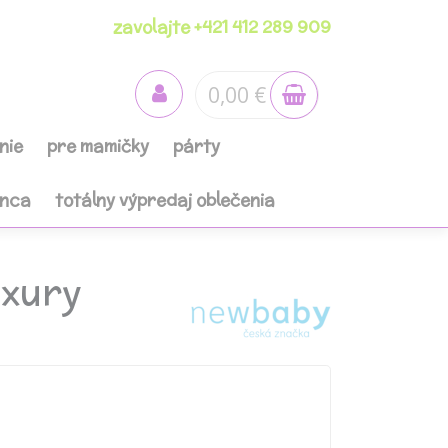
zavolajte +421 412 289 909
0,00 €
nie
pre mamičky
párty
anca
totálny výpredaj oblečenia
uxury