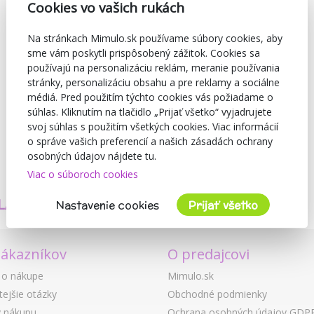
Cookies vo vašich rukách
Na stránkach Mimulo.sk používame súbory cookies, aby
sme vám poskytli prispôsobený zážitok. Cookies sa
používajú na personalizáciu reklám, meranie používania
stránky, personalizáciu obsahu a pre reklamy a sociálne
médiá. Pred použitím týchto cookies vás požiadame o
súhlas. Kliknutím na tlačidlo „Prijať všetko“ vyjadrujete
svoj súhlas s použitím všetkých cookies. Viac informácií
o správe vašich preferencií a našich zásadách ochrany
osobných údajov nájdete tu.
Viac o súboroch cookies
TVORÍME
BEZPEČNOSŤ
LASTNÉ PRODUKTY
A KVALITA
Nastavenie cookies
Prijať všetko
zákazníkov
O predajcovi
 o nákupe
Mimulo.sk
tejšie otázky
Obchodné podmienky
 nákupu
Ochrana osobných údajov GDP