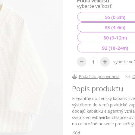
Podľa veľkosti
vyberte veľkosť
56 (0-3m)
68 (4-6m)
80 (9-12m)
92 (18-24m)
−
+
vyberte ve
Pridať do porovnania
O
Popis produktu
Elegantný dojčenský kabátik-sve
výstrihom do V má praktické za
dodajú kabátiku elegantný vzhľa
svetrík vo výbavičke chlapčekov
na celoročné nosenie pre každý d
Kód