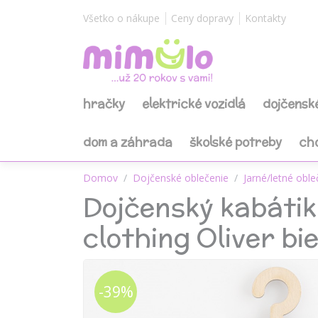
Všetko o nákupe
Ceny dopravy
Kontakty
hračky
elektrické vozidlá
dojčensk
dom a záhrada
školské potreby
ch
Domov
Dojčenské oblečenie
Jarné/letné oble
Dojčenský kabáti
clothing Oliver bie
-39%