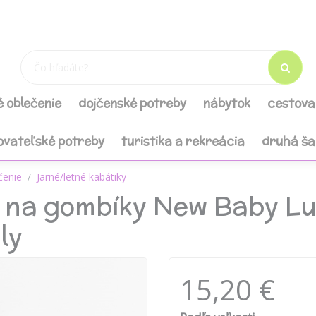
é oblečenie
dojčenské potreby
nábytok
cestova
ovateľské potreby
turistika a rekreácia
druhá š
čenie
Jarné/letné kabátiky
k na gombíky New Baby L
ly
15,20 €