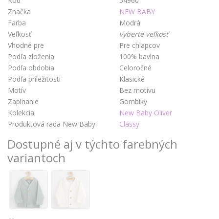
Kód
54960
Značka
NEW BABY
Farba
Modrá
Veľkosť
vyberte veľkosť
Vhodné pre
Pre chlapcov
Podľa zloženia
100% bavlna
Podľa obdobia
Celoročné
Podľa príležitosti
Klasické
Motív
Bez motívu
Zapínanie
Gombíky
Kolekcia
New Baby Oliver
Produktová rada New Baby
Classy
Dostupné aj v týchto farebných
variantoch