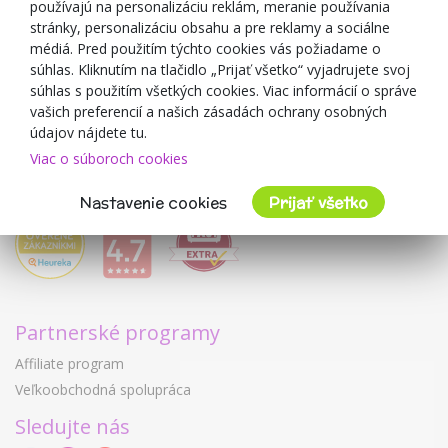
používajú na personalizáciu reklám, meranie používania
O predajcovi
stránky, personalizáciu obsahu a pre reklamy a sociálne
médiá. Pred použitím týchto cookies vás požiadame o
Mimulo.sk
súhlas. Kliknutím na tlačidlo „Prijať všetko“ vyjadrujete svoj
Obchodné podmienky
súhlas s použitím všetkých cookies. Viac informácií o správe
vašich preferencií a našich zásadách ochrany osobných
Ochrana osobných údajov GDPR
údajov nájdete tu.
Kontakty
Viac o súboroch cookies
Spolupracujeme
Hodnotenie zákazníkov
Nastavenie cookies
Prijať všetko
Partnerské programy
Affiliate program
Veľkoobchodná spolupráca
Sledujte nás