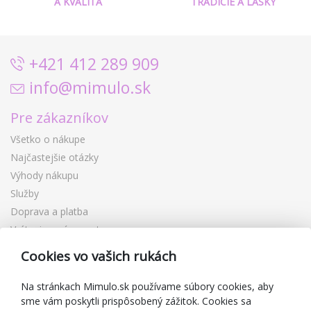
A KVALITA
TRADÍCIE A LÁSKY
+421 412 289 909
info@mimulo.sk
Pre zákazníkov
Všetko o nákupe
Najčastejšie otázky
Výhody nákupu
Služby
Doprava a platba
Vrátenie a výmena tovaru
Reklamácia
Cookies vo vašich rukách
Darčekové poukážky
Zľavové kupóny
Na stránkach Mimulo.sk používame súbory cookies, aby
sme vám poskytli prispôsobený zážitok. Cookies sa
Blog