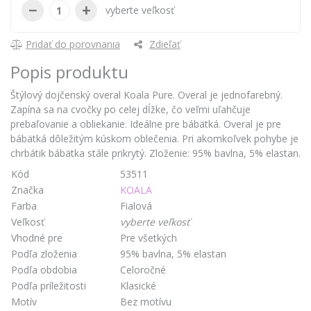
−
+
vyberte veľkosť
Pridať do porovnania
Zdieľať
Popis produktu
Štýlový dojčenský overal Koala Pure. Overal je jednofarebný.
Zapína sa na cvočky po celej dĺžke, čo veľmi uľahčuje
prebaľovanie a obliekanie. Ideálne pre bábätká. Overal je pre
bábätká dôležitým kúskom oblečenia. Pri akomkoľvek pohybe je
chrbátik bábätka stále prikrytý. Zloženie: 95% bavlna, 5% elastan.
Kód
53511
Značka
KOALA
Farba
Fialová
Veľkosť
vyberte veľkosť
Vhodné pre
Pre všetkých
Podľa zloženia
95% bavlna, 5% elastan
Podľa obdobia
Celoročné
Podľa príležitosti
Klasické
Motív
Bez motívu