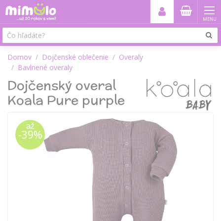
MENU
Domov
Dojčenské oblečenie
Overaly
Bavlnené overaly
Dojčenský overal
Koala Pure purple
až
-39%