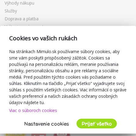
Výhody nákupu
Služby
Doprava a platba
Vrátenie a výmena tovaru
Reklamácia
Cookies vo vašich rukách
Darčekové poukážky
Zľavové kupóny
Na stránkach Mimulo.sk používame súbory cookies, aby
sme vám poskytli prispôsobený zážitok. Cookies sa
Blog
používajú na personalizáciu reklám, meranie používania
O predajcovi
stránky, personalizáciu obsahu a pre reklamy a sociálne
médiá. Pred použitím týchto cookies vás požiadame o
Mimulo.sk
súhlas. Kliknutím na tlačidlo „Prijať všetko“ vyjadrujete svoj
Obchodné podmienky
súhlas s použitím všetkých cookies. Viac informácií o správe
vašich preferencií a našich zásadách ochrany osobných
Ochrana osobných údajov GDPR
údajov nájdete tu.
Kontakty
Viac o súboroch cookies
Spolupracujeme
Hodnotenie zákazníkov
Nastavenie cookies
Prijať všetko