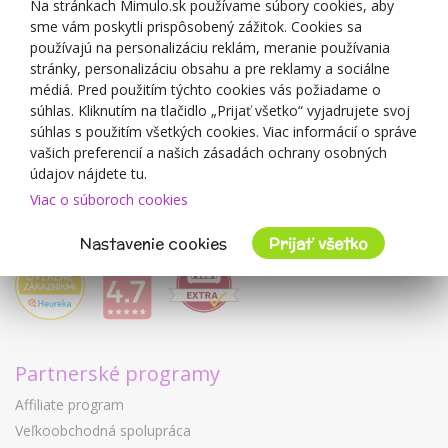
Zľavové kupóny
Na stránkach Mimulo.sk používame súbory cookies, aby
sme vám poskytli prispôsobený zážitok. Cookies sa
Blog
používajú na personalizáciu reklám, meranie používania
O predajcovi
stránky, personalizáciu obsahu a pre reklamy a sociálne
médiá. Pred použitím týchto cookies vás požiadame o
Mimulo.sk
súhlas. Kliknutím na tlačidlo „Prijať všetko“ vyjadrujete svoj
Obchodné podmienky
súhlas s použitím všetkých cookies. Viac informácií o správe
vašich preferencií a našich zásadách ochrany osobných
Ochrana osobných údajov GDPR
údajov nájdete tu.
Kontakty
Viac o súboroch cookies
Spolupracujeme
Hodnotenie zákazníkov
Nastavenie cookies
Prijať všetko
Partnerské programy
Affiliate program
Veľkoobchodná spolupráca