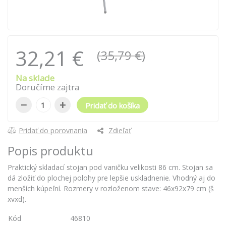
32,21 €
(35,79 €)
Na sklade
Doručíme zajtra
−
+
Pridať do košíka
Pridať do porovnania
Zdieľať
Popis produktu
Praktický skladací stojan pod vaničku velikosti 86 cm. Stojan sa
dá zložiť do plochej polohy pre lepšie uskladnenie. Vhodný aj do
menších kúpeľní. Rozmery v rozloženom stave: 46x92x79 cm (š
xvxd).
Kód
46810