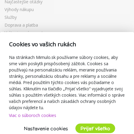
Najčastejšie otázky
Výhody nákupu
Služby
Doprava a platba
Vrátenie a výmena tovaru
Reklamácia
Cookies vo vašich rukách
Darčekové poukážky
Zľavové kupóny
Na stránkach Mimulo.sk používame súbory cookies, aby
sme vám poskytli prispôsobený zážitok. Cookies sa
Blog
používajú na personalizáciu reklám, meranie používania
O predajcovi
stránky, personalizáciu obsahu a pre reklamy a sociálne
médiá. Pred použitím týchto cookies vás požiadame o
Mimulo.sk
súhlas. Kliknutím na tlačidlo „Prijať všetko“ vyjadrujete svoj
Obchodné podmienky
súhlas s použitím všetkých cookies. Viac informácií o správe
vašich preferencií a našich zásadách ochrany osobných
Ochrana osobných údajov GDPR
údajov nájdete tu.
Kontakty
Viac o súboroch cookies
Spolupracujeme
Hodnotenie zákazníkov
Nastavenie cookies
Prijať všetko