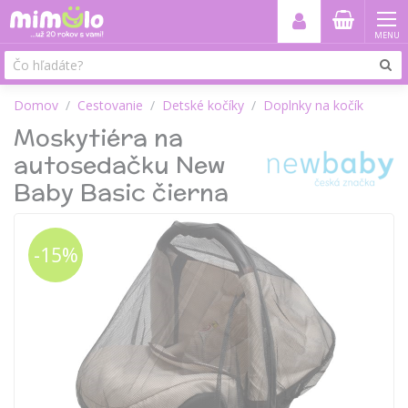
MENU
Domov
Cestovanie
Detské kočíky
Doplnky na kočík
Moskytiéra na
autosedačku New
Baby Basic čierna
-15%