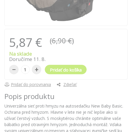
5,87 €
(6,90 €)
Na sklade
Doručíme
11
.
8
.
−
+
Pridať do košíka
Pridať do porovnania
Zdieľať
Popis produktu
Univerzálna sieť proti hmyzu na autosedačku New Baby Basic.
Ochrana pred hmyzom. Hlavne v lete nie je nič lepšie ako si
užívať čerstvý vzduch. S moskytiérou chránite optimálne vaše
bábätko pred otravným hmyzom. Jednoduchá montáž. Vďaka
svojim univerzálnym rozmerom a sťahovacej gumičke sedí ku