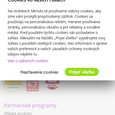
Darčekové poukážky
Zľavové kupóny
Na stránkach Mimulo.sk používame súbory cookies, aby
sme vám poskytli prispôsobený zážitok. Cookies sa
Blog
používajú na personalizáciu reklám, meranie používania
O predajcovi
stránky, personalizáciu obsahu a pre reklamy a sociálne
médiá. Pred použitím týchto cookies vás požiadame o
Mimulo.sk
súhlas. Kliknutím na tlačidlo „Prijať všetko“ vyjadrujete svoj
Obchodné podmienky
súhlas s použitím všetkých cookies. Viac informácií o správe
vašich preferencií a našich zásadách ochrany osobných
Ochrana osobných údajov GDPR
údajov nájdete tu.
Kontakty
Viac o súboroch cookies
Spolupracujeme
Hodnotenie zákazníkov
Nastavenie cookies
Prijať všetko
Partnerské programy
Affiliate program