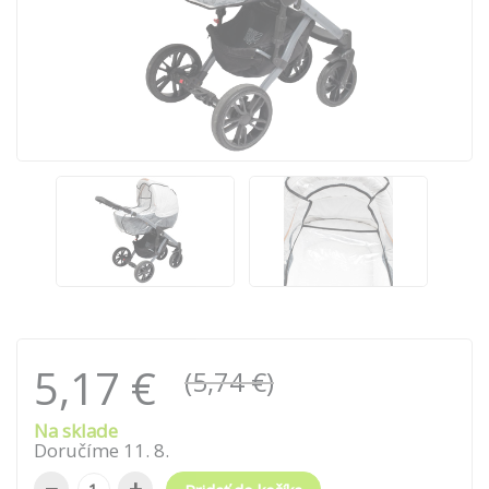
5,17 €
(5,74 €)
Na sklade
Doručíme
11
.
8
.
−
+