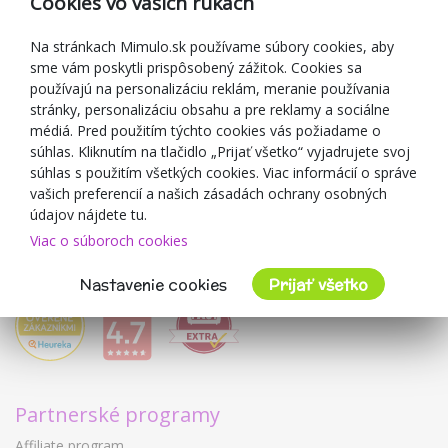
Cookies vo vašich rukách
Darčekové poukážky
Zľavové kupóny
Na stránkach Mimulo.sk používame súbory cookies, aby
sme vám poskytli prispôsobený zážitok. Cookies sa
Blog
používajú na personalizáciu reklám, meranie používania
O predajcovi
stránky, personalizáciu obsahu a pre reklamy a sociálne
médiá. Pred použitím týchto cookies vás požiadame o
Mimulo.sk
súhlas. Kliknutím na tlačidlo „Prijať všetko“ vyjadrujete svoj
Obchodné podmienky
súhlas s použitím všetkých cookies. Viac informácií o správe
vašich preferencií a našich zásadách ochrany osobných
Ochrana osobných údajov GDPR
údajov nájdete tu.
Kontakty
Viac o súboroch cookies
Spolupracujeme
Hodnotenie zákazníkov
Nastavenie cookies
Prijať všetko
Partnerské programy
Affiliate program