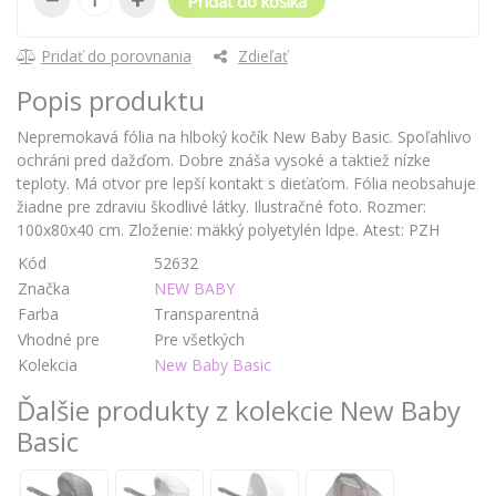
Pridať do košíka
Pridať do porovnania
Zdieľať
Popis produktu
Nepremokavá fólia na hlboký kočík New Baby Basic. Spoľahlivo
ochráni pred dažďom. Dobre znáša vysoké a taktiež nízke
teploty. Má otvor pre lepší kontakt s dieťaťom. Fólia neobsahuje
žiadne pre zdraviu škodlivé látky. Ilustračné foto. Rozmer:
100x80x40 cm. Zloženie: mäkký polyetylén ldpe. Atest: PZH
Kód
52632
Značka
NEW BABY
Farba
Transparentná
Vhodné pre
Pre všetkých
Kolekcia
New Baby Basic
Ďalšie produkty z kolekcie New Baby
Basic